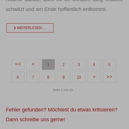
schwitzt und am Ende hoffentlich entkommt.
WEITERLESEN …
1
2
3
4
5
6
7
8
9
10
Seite 1 von 24
Fehler gefunden? Möchtest du etwas kritisieren?
Dann schreibe uns gerne!