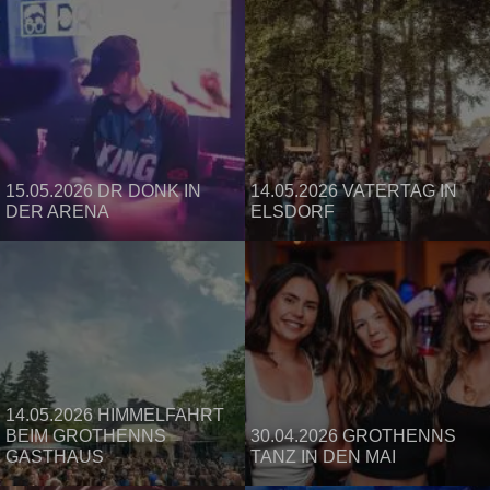
15.05.2026 DR DONK IN
14.05.2026 VATERTAG IN
DER ARENA
ELSDORF
14.05.2026 HIMMELFAHRT
BEIM GROTHENNS
30.04.2026 GROTHENNS
GASTHAUS
TANZ IN DEN MAI