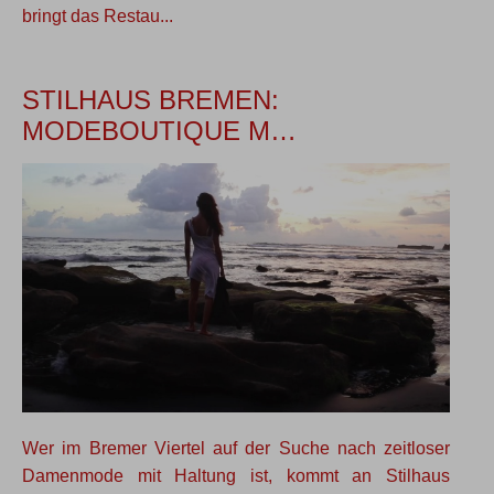
bringt das Restau...
STILHAUS BREMEN:
MODEBOUTIQUE M…
Wer im Bremer Viertel auf der Suche nach zeitloser
Damenmode mit Haltung ist, kommt an Stilhaus