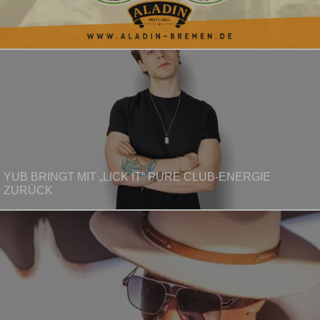
YUB BRINGT MIT „LICK IT“ PURE CLUB-ENERGIE
ZURÜCK