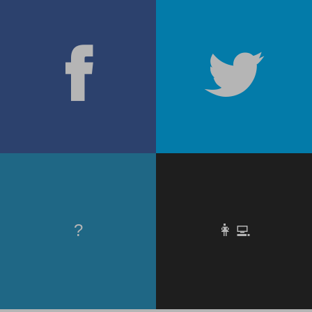
?
👩‍💻