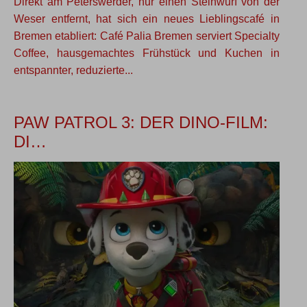
Direkt am Peterswerder, nur einen Steinwurf von der
Weser entfernt, hat sich ein neues Lieblingscafé in
Bremen etabliert: Café Palia Bremen serviert Specialty
Coffee, hausgemachtes Frühstück und Kuchen in
entspannter, reduzierte...
PAW PATROL 3: DER DINO-FILM:
DI…