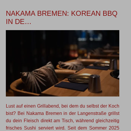
NAKAMA BREMEN: KOREAN BBQ
IN DE…
Lust auf einen Grillabend, bei dem du selbst der Koch
bist? Bei Nakama Bremen in der Langenstraße grillst
du dein Fleisch direkt am Tisch, während gleichzeitig
frisches Sushi serviert wird. Seit dem Sommer 2025