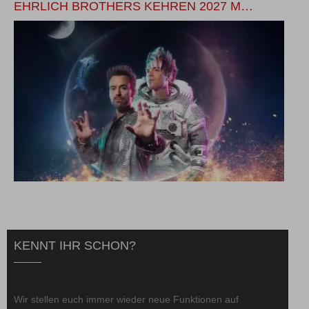
EHRLICH BROTHERS KEHREN 2027 M…
M
KENNT IHR SCHON?
Wir stellen euch immer wieder neue Funktionen auf