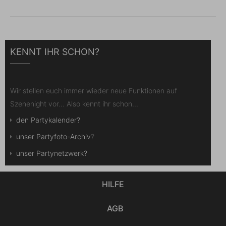
KENNT IHR SCHON?
Wir stellen euch immer wieder neue Funktionen auf
Szenenight vor... Also kennt ihr schon...
den Partykalender?
unser Partyfoto-Archiv
?
unser Partynetzwerk?
HILFE
AGB