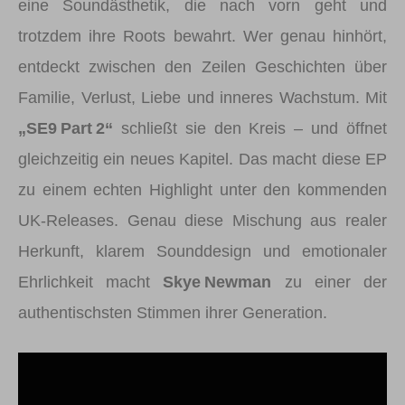
eine Soundästhetik, die nach vorn geht und
trotzdem ihre Roots bewahrt. Wer genau hinhört,
entdeckt zwischen den Zeilen Geschichten über
Familie, Verlust, Liebe und inneres Wachstum. Mit
„SE9 Part 2“
schließt sie den Kreis – und öffnet
gleichzeitig ein neues Kapitel. Das macht diese EP
zu einem echten Highlight unter den kommenden
UK‑Releases. Genau diese Mischung aus realer
Herkunft, klarem Sounddesign und emotionaler
Ehrlichkeit macht
Skye Newman
zu einer der
authentischsten Stimmen ihrer Generation.