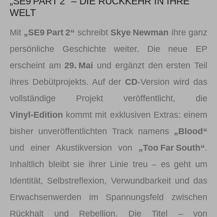
„SE9 PART 2“ – DIE RÜCKKEHR IN IHRE
WELT
Mit
„SE9 Part 2“
schreibt
Skye Newman
ihre ganz
persönliche Geschichte weiter. Die neue EP
erscheint am
29. Mai
und ergänzt den ersten Teil
ihres Debütprojekts. Auf der
CD
‑Version wird das
vollständige Projekt veröffentlicht, die
Vinyl‑Edition
kommt mit exklusiven Extras: einem
bisher unveröffentlichten Track namens
„Blood“
und einer Akustikversion von
„Too Far South“
.
Inhaltlich bleibt sie ihrer Linie treu – es geht um
Identität, Selbstreflexion, Verwundbarkeit und das
Erwachsenwerden im Spannungsfeld zwischen
Rückhalt und Rebellion. Die Titel – von