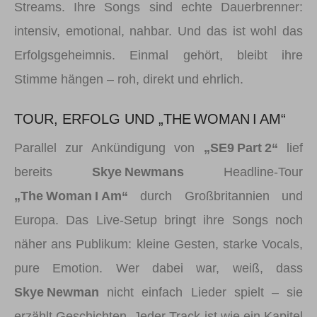
Streams. Ihre Songs sind echte Dauerbrenner:
intensiv, emotional, nahbar. Und das ist wohl das
Erfolgsgeheimnis. Einmal gehört, bleibt ihre
Stimme hängen – roh, direkt und ehrlich.
TOUR, ERFOLG UND „THE WOMAN I AM“
Parallel zur Ankündigung von
„SE9 Part 2“
lief
bereits
Skye Newmans
Headline‑Tour
„The Woman I Am“
durch Großbritannien und
Europa. Das Live‑Setup bringt ihre Songs noch
näher ans Publikum: kleine Gesten, starke Vocals,
pure Emotion. Wer dabei war, weiß, dass
Skye Newman
nicht einfach Lieder spielt – sie
erzählt Geschichten. Jeder Track ist wie ein Kapitel