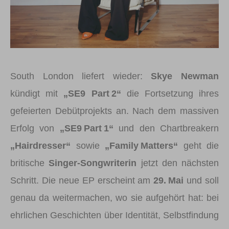
South London liefert wieder:
Skye Newman
kündigt mit
„SE9 Part 2“
die Fortsetzung ihres
gefeierten Debütprojekts an. Nach dem massiven
Erfolg von
„SE9 Part 1“
und den Chartbreakern
„Hairdresser“
sowie
„Family Matters“
geht die
britische
Singer-Songwriterin
jetzt den nächsten
Schritt. Die neue EP erscheint am
29. Mai
und soll
genau da weitermachen, wo sie aufgehört hat: bei
ehrlichen Geschichten über Identität, Selbstfindung