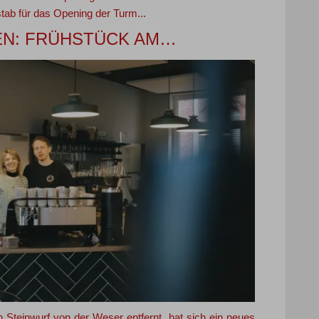
stab für das Opening der Turm...
EN: FRÜHSTÜCK AM…
 Steinwurf von der Weser entfernt, hat sich ein neues