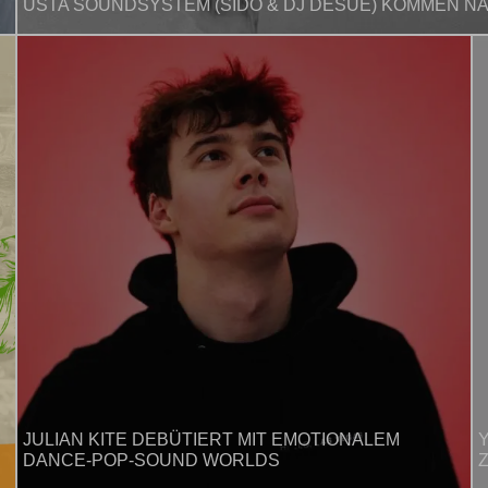
USTA SOUNDSYSTEM (SIDO & DJ DESUE) KOMMEN 
Registrieren
Benutzername vergessen
Passwort vergessen
Anmelden über ein Soziales Netzwerk
Mit Facebook anmelden
Mit Google anmelden
Mit Apple anmelden
JULIAN KITE DEBÜTIERT MIT EMOTIONALEM
Y
DANCE-POP-SOUND WORLDS