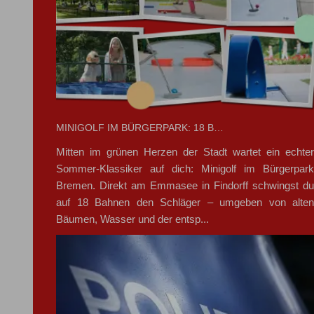
MINIGOLF IM BÜRGERPARK: 18 B…
Mitten im grünen Herzen der Stadt wartet ein echter
Sommer-Klassiker auf dich: Minigolf im Bürgerpark
Bremen. Direkt am Emmasee in Findorff schwingst du
auf 18 Bahnen den Schläger – umgeben von alten
Bäumen, Wasser und der entsp...