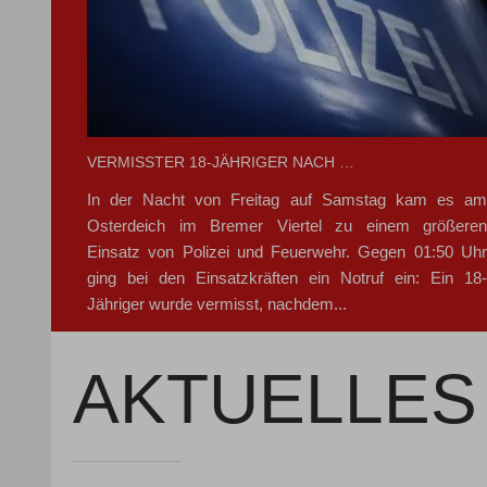
VERMISSTER 18-JÄHRIGER NACH …
In der Nacht von Freitag auf Samstag kam es am
Osterdeich im Bremer Viertel zu einem größeren
Einsatz von Polizei und Feuerwehr. Gegen 01:50 Uhr
ging bei den Einsatzkräften ein Notruf ein: Ein 18-
Jähriger wurde vermisst, nachdem...
AKTUELLES