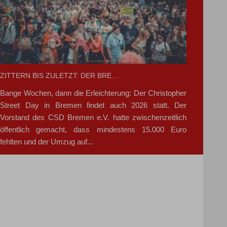
ZITTERN BIS ZULETZT: DER BRE…
Bange Wochen, dann die Erleichterung: Der Christopher
Street Day in Bremen findet auch 2026 statt. Der
Vorstand des CSD Bremen e.V. hatte zwischenzeitlich
öffentlich gemacht, dass mindestens 15.000 Euro
fehlten und der Umzug auf...