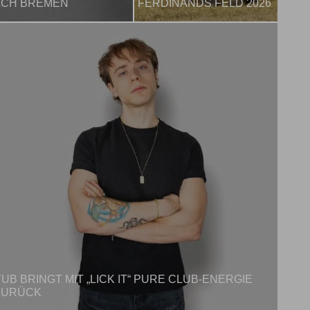
NACH BREMEN
FERDINANDS FELD 2026
UB BRINGT MIT „LICK IT“ PURE CLUB-ENERGIE
ZURÜCK