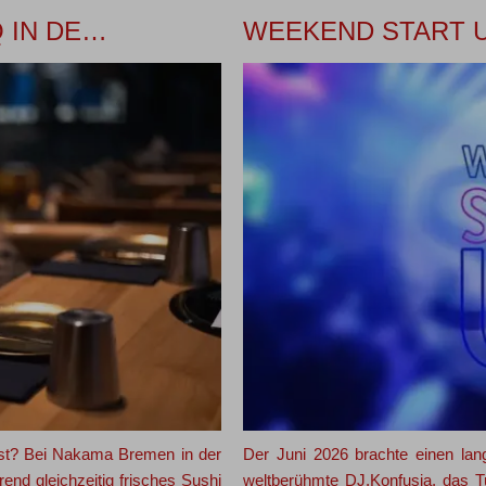
 IN DE…
WEEKEND START U
bist? Bei Nakama Bremen in der
Der Juni 2026 brachte einen lang
rend gleichzeitig frisches Sushi
weltberühmte DJ,Konfusia, das 