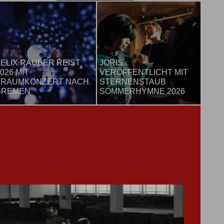
FELIX RÄUBER REIST
JORIS
026 MIT
VERÖFFENTLICHT MIT
TRAUMKONZERT NACH
STERNENSTAUB
BREMEN
SOMMERHYMNE 2026