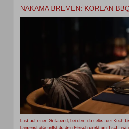
NAKAMA BREMEN: KOREAN BBQ
Lust auf einen Grillabend, bei dem du selbst der Koch 
Langenstraße grillst du dein Fleisch direkt am Tisch, wäh