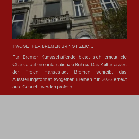
TWOGETHER BREMEN BRINGT ZEIC…
Für Bremer Kunstschaffende bietet sich erneut die
Chance auf eine internationale Bühne. Das Kulturressort
der Freien Hansestadt Bremen schreibt das
Ausstellungsformat twogether Bremen für 2026 erneut
aus. Gesucht werden professi...