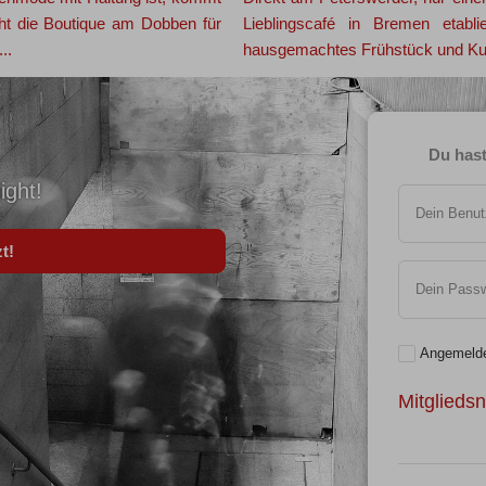
eht die Boutique am Dobben für
Lieblingscafé in Bremen etabli
..
hausgemachtes Frühstück und Kuch
Du hast
ight!
Dein Benu
t!
Dein Passw
Angemelde
Mitglieds