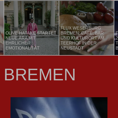
FLUX WESERBURG
OLIVE HATAKE STARTET
BREMEN: CAFÉ, BAR
NEUE ÄRA MIT
UND KULTURORT AM
2
EHRLICHER
TEERHOF IN DER
EMOTIONALITÄT
NEUSTADT
 BREMEN