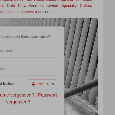
ert: Café Palia Bremen serviert Specialty Coffee,
en in entspannter, reduzierte...
 bereits ein Benutzerkonto?
tzername
ort
t bleiben
ANMELDEN
name vergessen?
/
Passwort
vergessen?