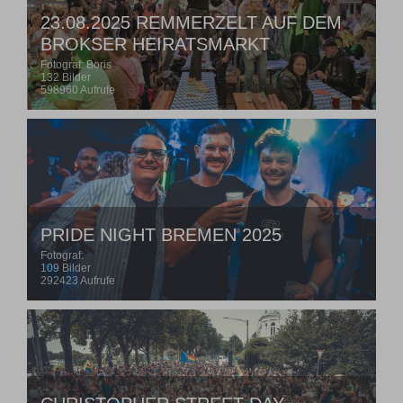
23.08.2025 REMMERZELT AUF DEM
BROKSER HEIRATSMARKT
Fotograf: Boris
132 Bilder
598960 Aufrufe
PRIDE NIGHT BREMEN 2025
Fotograf:
109 Bilder
292423 Aufrufe