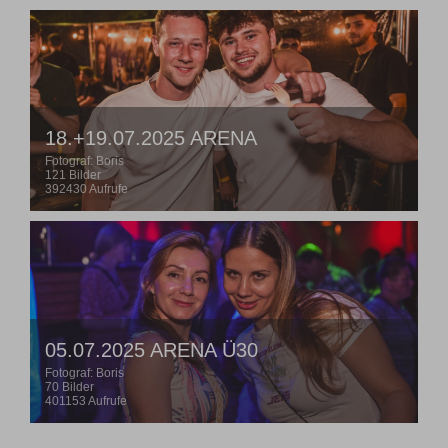
18.+19.07.2025 ARENA
Fotograf: Boris
121 Bilder
392430 Aufrufe
05.07.2025 ARENA Ü30
Fotograf: Boris
70 Bilder
401153 Aufrufe