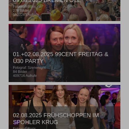
09.08.2025 BREMEN OLE
Fotograf: Boris
276 Bilder
1520265 Aufrufe
01.+02.08.2025 99CENT FREITAG &
Ü30 PARTY
Fotograf: Szenenight
84 Bilder
409716 Aufrufe
02.08.2025 FRÜHSCHOPPEN IM
SPOHLER KRUG
Fotograf: Boris