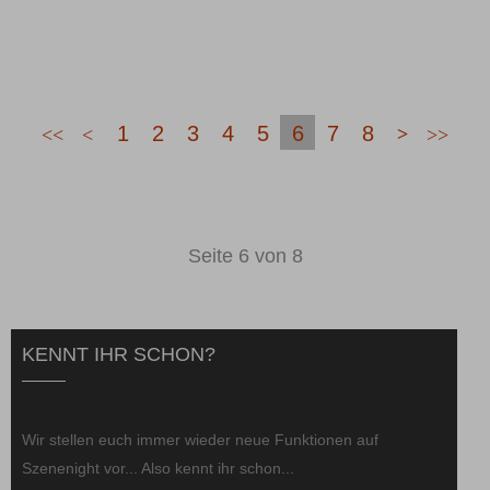
1
2
3
4
5
6
7
8
Seite 6 von 8
KENNT IHR SCHON?
Wir stellen euch immer wieder neue Funktionen auf
Szenenight vor... Also kennt ihr schon...