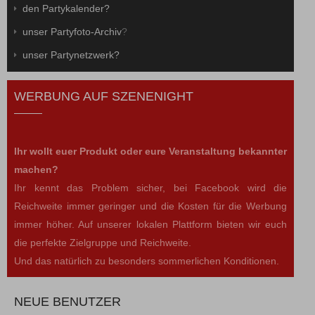
den Partykalender?
unser Partyfoto-Archiv
?
unser Partynetzwerk?
WERBUNG AUF SZENENIGHT
Ihr wollt euer Produkt oder eure Veranstaltung bekannter
machen?
Ihr kennt das Problem sicher, bei Facebook wird die
Reichweite immer geringer und die Kosten für die Werbung
immer höher. Auf unserer lokalen Plattform bieten wir euch
die perfekte Zielgruppe und Reichweite.
Und das natürlich zu besonders sommerlichen Konditionen.
NEUE BENUTZER