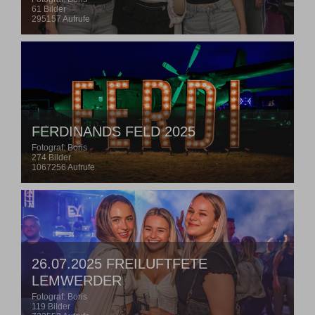
61 Bilder
295157 Aufrufe
FERDINANDS FELD 2025
Fotograf: Boris
274 Bilder
1067256 Aufrufe
26.07.2025 FREILUFTFETE
LEMWERDER
Fotograf: Boris
119 Bilder