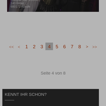
Fotograf: Kai Schöning
140 Bilder
680172 Aufrufe
1
2
3
4
5
6
7
8
Seite 4 von 8
KENNT IHR SCHON?