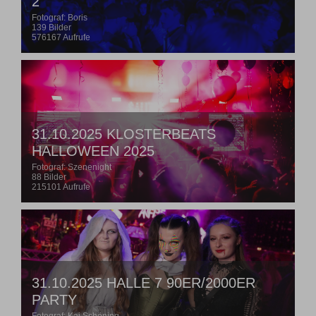
2
Fotograf: Boris
139 Bilder
576167 Aufrufe
31.10.2025 KLOSTERBEATS
HALLOWEEN 2025
Fotograf: Szenenight
88 Bilder
215101 Aufrufe
31.10.2025 HALLE 7 90ER/2000ER
PARTY