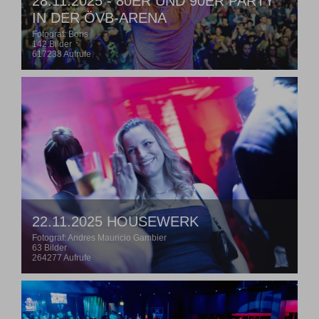
28.11.2025 - 80ER UND 90ER PARTY
IN DER ÖVB-ARENA
Fotograf: Boris
142 Bilder
617238 Aufrufe
22.11.2025 HOUSEWERK
Fotograf: Andres Mauricio Gambier
63 Bilder
264277 Aufrufe