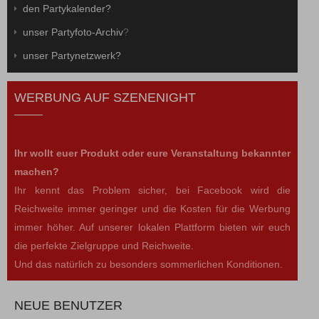
den Partykalender?
unser Partyfoto-Archiv
?
unser Partynetzwerk?
WERBUNG AUF SZENENIGHT
Ihr wollt euer Produkt oder eure Veranstaltung bekannter
machen?
Ihr kennt das Problem sicher, bei Facebook wird die
Reichweite immer geringer und die Kosten für die Werbung
immer höher. Auf unserer lokalen Plattform bieten wir euch
die perfekte Zielgruppe und Reichweite.
Und das natürlich zu besonders sommerlichen Konditionen.
NEUE BENUTZER