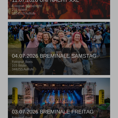
11.07.2026 UNI NACHT XXL
Fotograf: Szenenight
233 Bilder
1554510 Aufrufe
04.07.2026 BREMINALE SAMSTAG
Fotograf: Boris
103 Bilder
348255 Aufrufe
03.07.2026 BREMINALE FREITAG
Fotograf: Boris