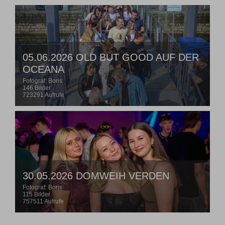
05.06.2026 OLD BUT GOOD AUF DER
OCEANA
Fotograf: Boris
146 Bilder
723291 Aufrufe
30.05.2026 DOMWEIH VERDEN
Fotograf: Boris
115 Bilder
757511 Aufrufe