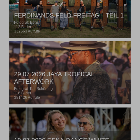
FERDINANDS FELD FREITAG - TEIL 1
Fotograf: Boris
112 Bilder
332563 Aufrufe
29.07.2026 JAYA TROPICAL
AFTERWORK
Fotograf: Kai Schöning
116 Bilder
381426 Aufrufe