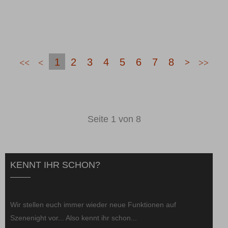
1
2
3
4
5
6
7
8
Seite 1 von 8
KENNT IHR SCHON?
Wir stellen euch immer wieder neue Funktionen auf
Szenenight vor... Also kennt ihr schon...