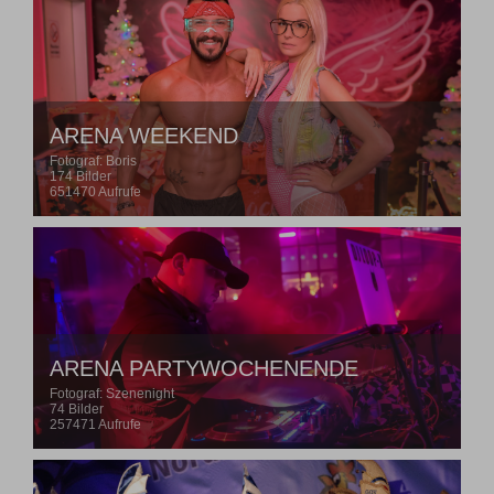
ARENA WEEKEND
Fotograf: Boris
174 Bilder
651470 Aufrufe
ARENA PARTYWOCHENENDE
Fotograf: Szenenight
74 Bilder
257471 Aufrufe