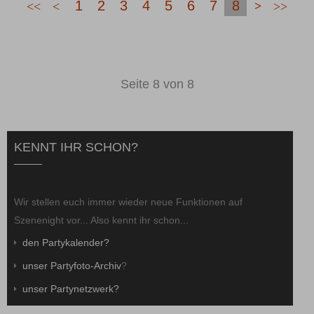
1
2
3
4
5
6
7
8
Seite 8 von 8
KENNT IHR SCHON?
Wir stellen euch immer wieder neue Funktionen auf
Szenenight vor... Also kennt ihr schon...
den Partykalender?
unser Partyfoto-Archiv
?
unser Partynetzwerk?