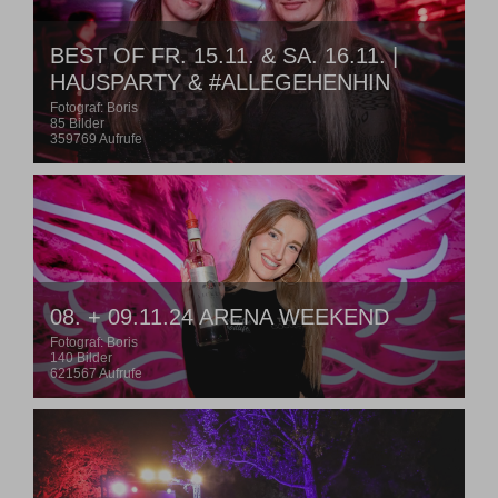
BEST OF FR. 15.11. & SA. 16.11. |
HAUSPARTY & #ALLEGEHENHIN
Fotograf: Boris
85 Bilder
359769 Aufrufe
08. + 09.11.24 ARENA WEEKEND
Fotograf: Boris
140 Bilder
621567 Aufrufe