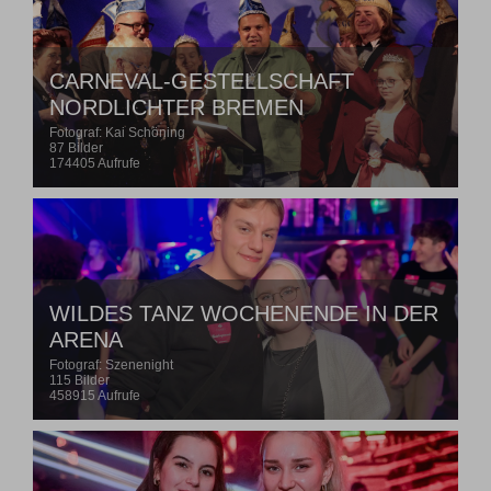
CARNEVAL-GESTELLSCHAFT
NORDLICHTER BREMEN
Fotograf: Kai Schöning
87 Bilder
174405 Aufrufe
WILDES TANZ WOCHENENDE IN DER
ARENA
Fotograf: Szenenight
115 Bilder
458915 Aufrufe