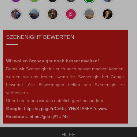
SZENENIGHT BEWERTEN
Wir wollen Szenenight noch besser machen!
Damit wir Szenenight für euch noch besser machen können,
würden wir uns freuen, wenn ihr Szenenight bei Google
bewertet. Alle Bewertungen helfen uns Szenenight zu
verbessern.
Über Lob freuen wir uns natürlich ganz besonders.
Google:
https://g.page/r/CeRq_YHySTS6EAI/review
Facebook:
https://goo.gl/1U24xj
HILFE