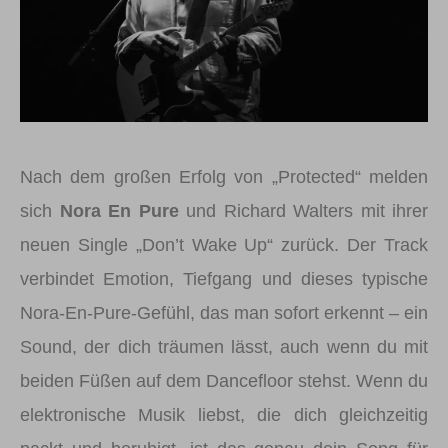
Nach dem großen Erfolg von „Protected“ melden
sich
Nora En Pure
und Richard Walters mit ihrer
neuen Single „Don’t Wake Up“ zurück. Der Track
verbindet Emotion, Tiefgang und dieses typische
Nora-En-Pure-Gefühl, das man sofort erkennt – ein
Sound, der dich träumen lässt, auch wenn du mit
beiden Füßen auf dem Dancefloor stehst. Wenn du
elektronische Musik liebst, die dich gleichzeitig