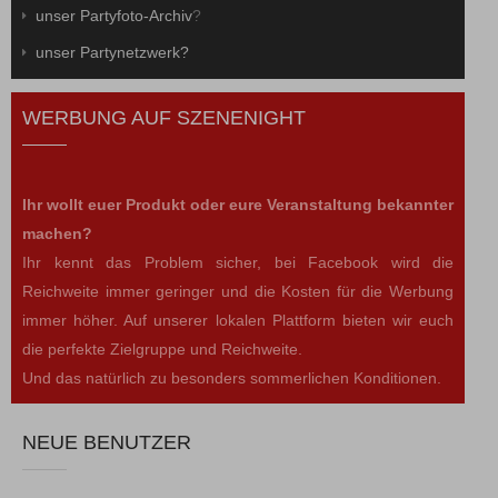
unser Partyfoto-Archiv
?
unser Partynetzwerk?
WERBUNG AUF SZENENIGHT
Ihr wollt euer Produkt oder eure Veranstaltung bekannter
machen?
Ihr kennt das Problem sicher, bei Facebook wird die
Reichweite immer geringer und die Kosten für die Werbung
immer höher. Auf unserer lokalen Plattform bieten wir euch
die perfekte Zielgruppe und Reichweite.
Und das natürlich zu besonders sommerlichen Konditionen.
NEUE BENUTZER