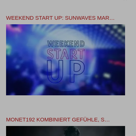
WEEKEND START UP: SUNWAVES MAR…
PA
MONET192 KOMBINIERT GEFÜHLE, S…
F