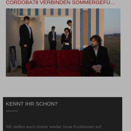
CORDOBA78 VERBINDEN SOMMERGEFÜ…
H
KENNT IHR SCHON?
Wir stellen euch immer wieder neue Funktionen auf