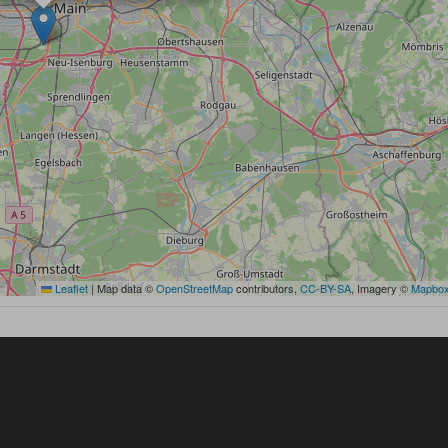
Leaflet
|
Map data ©
OpenStreetMap
contributors,
CC-BY-SA
, Imagery ©
Mapbo