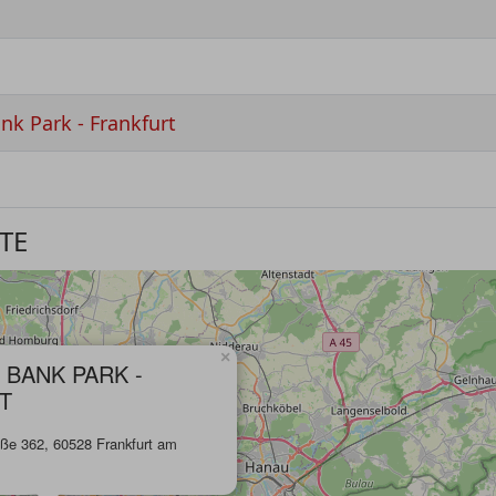
k Park - Frankfurt
TE
×
BANK PARK -
T
aße 362, 60528 Frankfurt am