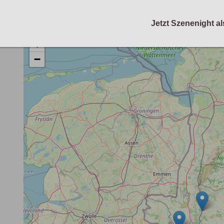
Jetzt Szenenight al
+
−