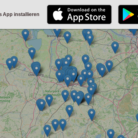
STARTSEITE
KALENDER
PARTYFOTOS
FÜR VERANSTALTER
s App installieren
ANMELDEN
ODER
REGISTRIEREN
Angemeldet bleiben
ANMELDEN
Registrieren
Benutzername vergessen