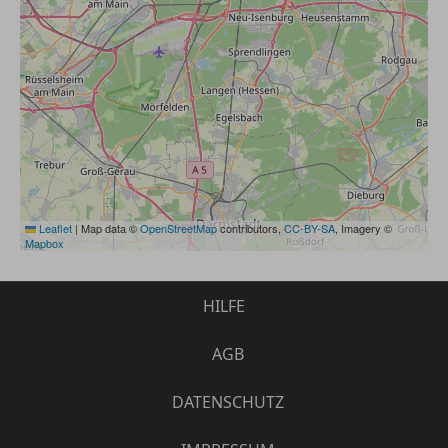
Leaflet
|
Map data ©
OpenStreetMap
contributors,
CC-BY-SA
, Imagery ©
Mapbox
HILFE
AGB
DATENSCHUTZ