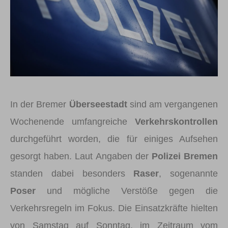
In der Bremer
Überseestadt
sind am vergangenen
Wochenende umfangreiche
Verkehrskontrollen
durchgeführt worden, die für einiges Aufsehen
gesorgt haben. Laut Angaben der
Polizei Bremen
standen dabei besonders
Raser
, sogenannte
Poser
und mögliche Verstöße gegen die
Verkehrsregeln im Fokus. Die Einsatzkräfte hielten
von Samstag auf Sonntag, im Zeitraum vom