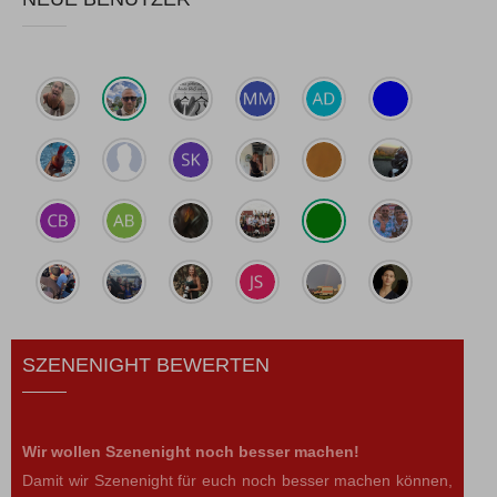
SZENENIGHT BEWERTEN
Wir wollen Szenenight noch besser machen!
Damit wir Szenenight für euch noch besser machen können,