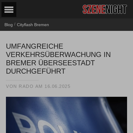
/
Blog
Cityflash Bremen
UMFANGREICHE
VERKEHRSÜBERWACHUNG IN
BREMER ÜBERSEESTADT
DURCHGEFÜHRT
VON
RADO
AM
16.06.2025