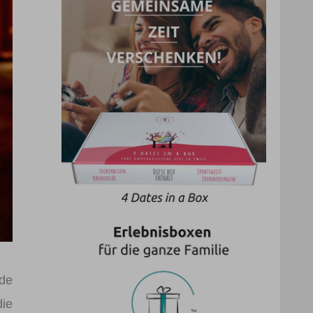
rde
die