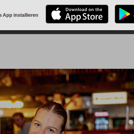
STARTSEITE
KALENDER
PARTYFOTOS
FÜR VERANSTALTER/P
s App installieren
ANMELDEN
ODER
REGISTRIEREN
Angemeldet bleiben
ANMELDEN