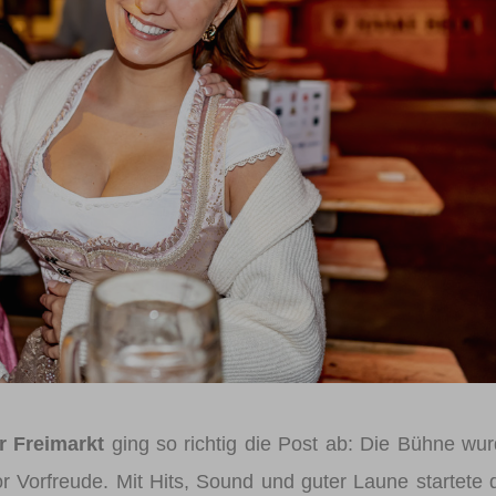
Registrieren
Benutzername vergessen
Passwort vergessen
Anmelden über ein Soziales Netzwerk
Mit Facebook anmelden
Mit Google anmelden
Mit Apple anmelden
 Freimarkt
ging so richtig die Post ab: Die Bühne wu
or Vorfreude. Mit Hits, Sound und guter Laune startete 