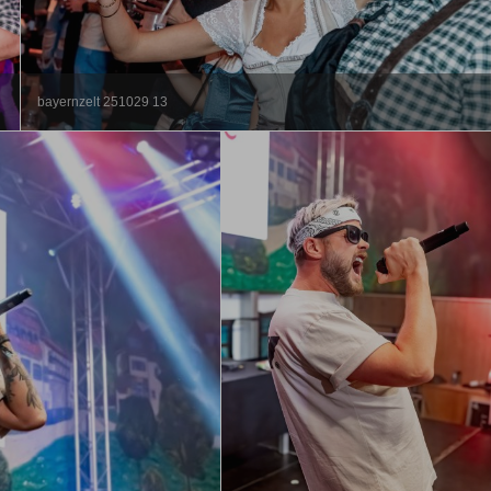
bayernzelt 251029 13