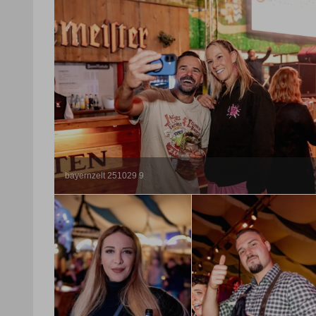
bayernzelt 251029 9