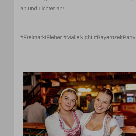
ab und Lichter an!
#FreimarktFieber #MalleNight #BayernzeltPart