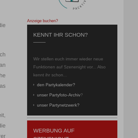
Anzeige buchen?
die
KENNT IHR SCHON?
ch
Wir stellen euch immer wieder neue
Man
Funktionen auf Szenenight vor... Also
kennt ihr schon...
uhe
den Partykalender?
as
unser Partyfoto-Archiv
?
unser Partynetzwerk?
it,
die
WERBUNG AUF
rer