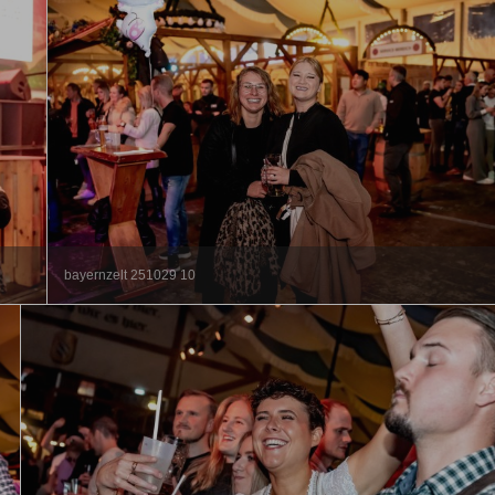
bayernzelt 251029 10