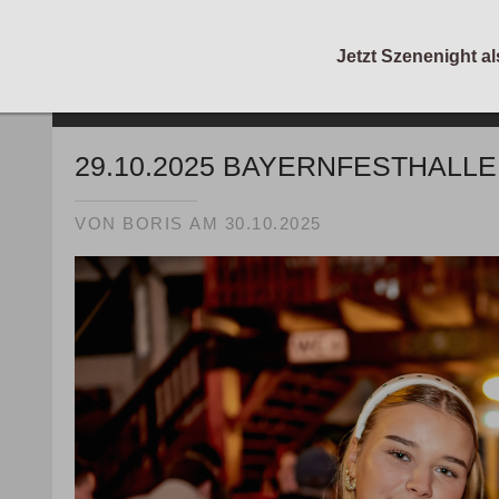
Jetzt Szenenight al
/
Blog
Party-Berichte
29.10.2025 BAYERNFESTHALLE
VON
BORIS
AM
30.10.2025