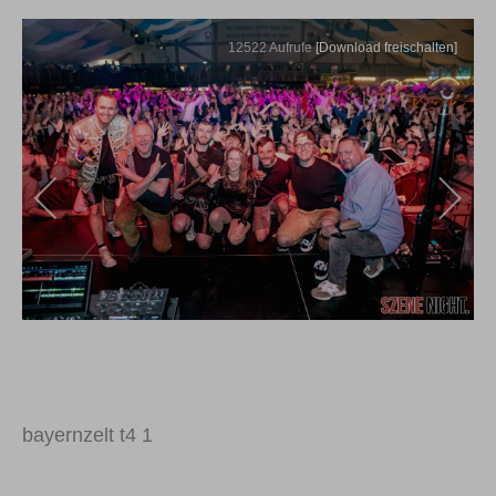
12522
Aufrufe
[Download freischalten]
bayernzelt t4 1