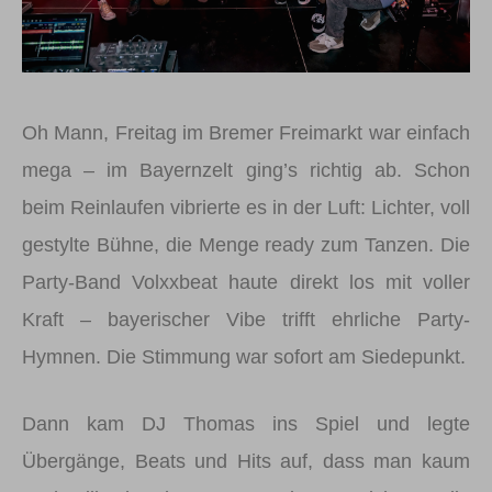
Oh Mann, Freitag im Bremer Freimarkt war einfach
mega – im Bayernzelt ging’s richtig ab. Schon
beim Reinlaufen vibrierte es in der Luft: Lichter, voll
gestylte Bühne, die Menge ready zum Tanzen. Die
Party-Band Volxxbeat haute direkt los mit voller
Kraft – bayerischer Vibe trifft ehrliche Party-
Hymnen. Die Stimmung war sofort am Siedepunkt.
Dann kam DJ Thomas ins Spiel und legte
Übergänge, Beats und Hits auf, dass man kaum