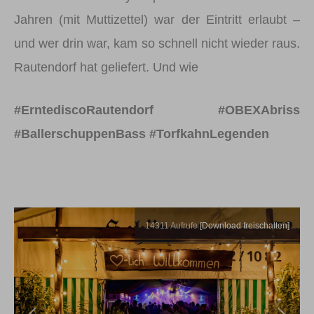
Jahren (mit Muttizettel) war der Eintritt erlaubt –
und wer drin war, kam so schnell nicht wieder raus.
Rautendorf hat geliefert. Und wie
#ErntediscoRautendorf #OBEXAbriss
#BallerschuppenBass #TorfkahnLegenden
14311
Aufrufe
[Download freischalten]