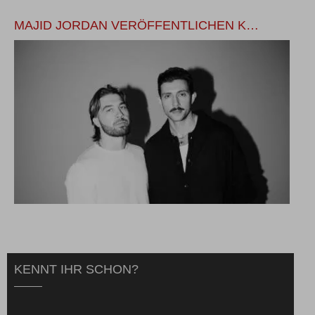
MAJID JORDAN VERÖFFENTLICHEN K…
M
KENNT IHR SCHON?