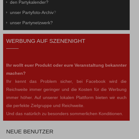
den Partykalender?
unser Partyfoto-Archiv
?
unser Partynetzwerk?
WERBUNG AUF SZENENIGHT
Ihr wollt euer Produkt oder eure Veranstaltung bekannter
machen?
Ihr kennt das Problem sicher, bei Facebook wird die
Reichweite immer geringer und die Kosten für die Werbung
immer höher. Auf unserer lokalen Plattform bieten wir euch
die perfekte Zielgruppe und Reichweite.
Und das natürlich zu besonders sommerlichen Konditionen.
NEUE BENUTZER