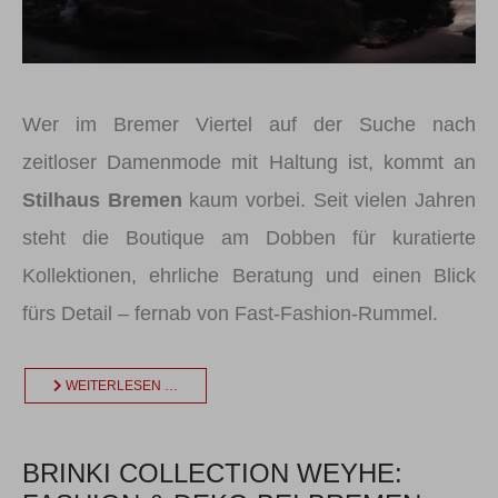
Wer im Bremer Viertel auf der Suche nach
zeitloser Damenmode mit Haltung ist, kommt an
Stilhaus Bremen
kaum vorbei. Seit vielen Jahren
steht die Boutique am Dobben für kuratierte
Kollektionen, ehrliche Beratung und einen Blick
fürs Detail – fernab von Fast-Fashion-Rummel.
WEITERLESEN …
BRINKI COLLECTION WEYHE: