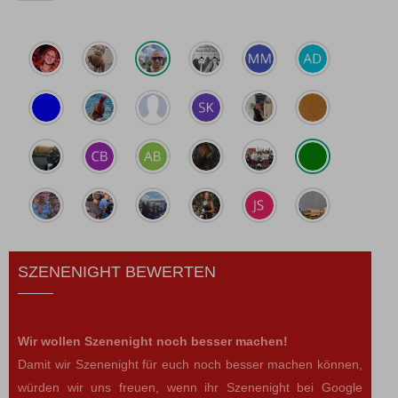
SZENENIGHT BEWERTEN
Wir wollen Szenenight noch besser machen!
Damit wir Szenenight für euch noch besser machen können,
würden wir uns freuen, wenn ihr Szenenight bei Google