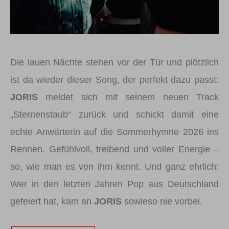
Die lauen Nächte stehen vor der Tür und plötzlich
ist da wieder dieser Song, der perfekt dazu passt:
JORIS
meldet sich mit seinem neuen Track
„Sternenstaub“ zurück und schickt damit eine
echte Anwärterin auf die Sommerhymne 2026 ins
Rennen. Gefühlvoll, treibend und voller Energie –
so, wie man es von ihm kennt. Und ganz ehrlich:
Wer in den letzten Jahren Pop aus Deutschland
gefeiert hat, kam an
JORIS
sowieso nie vorbei.