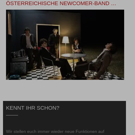
ÖSTERREICHISCHE NEWCOMER-BAND …
U
KENNT IHR SCHON?
Wir stellen euch immer wieder neue Funktionen auf