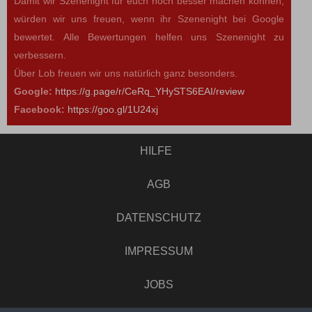
Damit wir Szenenight für euch noch besser machen können,
würden wir uns freuen, wenn ihr Szenenight bei Google
bewertet. Alle Bewertungen helfen uns Szenenight zu
verbessern.
Über Lob freuen wir uns natürlich ganz besonders.
Google:
https://g.page/r/CeRq_YHySTS6EAI/review
Facebook:
https://goo.gl/1U24xj
HILFE
AGB
DATENSCHUTZ
IMPRESSUM
JOBS