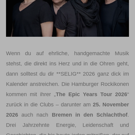
Wenn du auf ehrliche, handgemachte Musik
stehst, die direkt ins Herz und in die Ohren geht,
dann solltest du dir **SELIG** 2026 ganz dick im
Kalender anstreichen. Die Hamburger Rockikonen
kommen mit ihrer „
The Epic Years Tour 2026
“
zurück in die Clubs – darunter am
25. November
2026
auch nach
Bremen in den Schlachthof
.
Drei Jahrzehnte Energie, Leidenschaft und