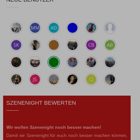
SZENENIGHT BEWERTEN
Wir wollen Szenenight noch besser machen!
Damit wir Szenenight für euch noch besser machen können,