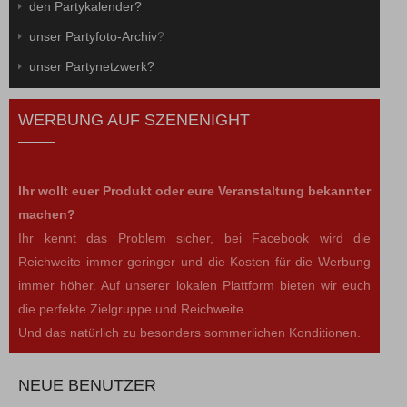
den Partykalender?
unser Partyfoto-Archiv
?
unser Partynetzwerk?
WERBUNG AUF SZENENIGHT
Ihr wollt euer Produkt oder eure Veranstaltung bekannter
machen?
Ihr kennt das Problem sicher, bei Facebook wird die
Reichweite immer geringer und die Kosten für die Werbung
immer höher. Auf unserer lokalen Plattform bieten wir euch
die perfekte Zielgruppe und Reichweite.
Und das natürlich zu besonders sommerlichen Konditionen.
NEUE BENUTZER