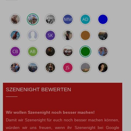
SZENENIGHT BEWERTEN
Wir wollen Szenenight noch besser machen!
Damit wir Szenenight für euch noch besser machen können,
würden wir uns freuen, wenn ihr Szenenight bei Google