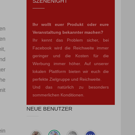
SZENENIGHT
Ihr wollt euer Produkt oder eure
nen
Veranstaltung bekannter machen?
hen
Ihr kennt das Problem sicher, bei
Facebook wird die Reichweite immer
it,
geringer und die Kosten für die
end
Werbung immer höher. Auf unserer
ger
lokalen Plattform bieten wir euch die
perfekte Zielgruppe und Reichweite.
che
Und das natürlich zu besonders
mit
sommerlichen Konditionen.
NEUE BENUTZER
ein