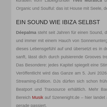
kuratiert vom Labelgründer
Yves Murasca
un
Organic und Soulful: das ist House mit Seele, de
EIN SOUND WIE IBIZA SELBST
Déepalma
steht seit Jahren für einen Sound, d
und immer mit einem Hauch von Sonnenunterg
dieses Lebensgefühl auf und übersetzt es in dr
sanft, lässt dich durch pulsierende Grooves 
Das Besondere: jedes Kapitel spiegelt eine Sti
Veröffentlicht wird das Ganze am 5. Juni 2026
Streaming-Edition. DJs dürfen sich schon frü
Beatport und Traxsource erhältlich. Mehr Ba
Bereich
Musik
auf Szenenight.de – hier landet
gerade passiert.