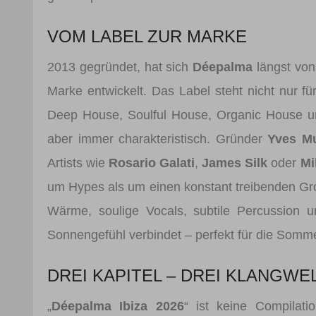
VOM LABEL ZUR MARKE
2013 gegründet, hat sich
Déepalma
längst von
Marke entwickelt. Das Label steht nicht nur f
Deep House, Soulful House, Organic House un
aber immer charakteristisch. Gründer
Yves M
Artists wie
Rosario Galati
,
James Silk
oder
Mi
um Hypes als um einen konstant treibenden Gr
Wärme, soulige Vocals, subtile Percussion u
Sonnengefühl verbindet – perfekt für die Somm
DREI KAPITEL – DREI KLANGWE
„
Déepalma Ibiza 2026
“ ist keine Compilati