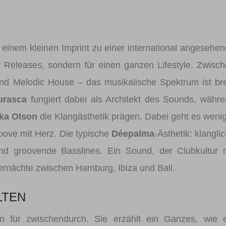
 einem kleinen Imprint zu einer international angesehe
ür Releases, sondern für einen ganzen Lifestyle. Zwisc
d Melodic House – das musikalische Spektrum ist bre
urasca
fungiert dabei als Architekt des Sounds, währ
ka Olson
die Klangästhetik prägen. Dabei geht es weni
oove mit Herz. Die typische
Déepalma
-Ästhetik: klangli
nd groovende Basslines. Ein Sound, der Clubkultur 
ernächte zwischen Hamburg, Ibiza und Bali.
LTEN
on für zwischendurch. Sie erzählt ein Ganzes, wie 