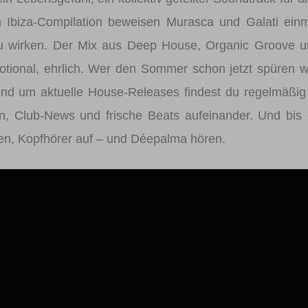
n Ibiza-Compilation beweisen Murasca und Galati ein
zu wirken. Der Mix aus Deep House, Organic Groove 
otional, ehrlich. Wer den Sommer schon jetzt spüren wi
und um aktuelle House-Releases findest du regelmäßig
en, Club-News und frische Beats aufeinander. Und bis
ken, Kopfhörer auf – und Déepalma hören.