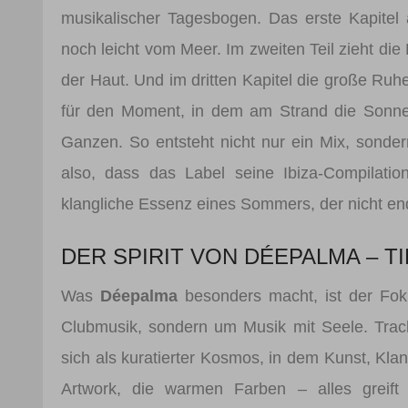
musikalischer Tagesbogen. Das erste Kapitel a
noch leicht vom Meer. Im zweiten Teil zieht di
der Haut. Und im dritten Kapitel die große Ruh
für den Moment, in dem am Strand die Sonne u
Ganzen. So entsteht nicht nur ein Mix, sonde
also, dass das Label seine Ibiza-Compilation
klangliche Essenz eines Sommers, der nicht end
DER SPIRIT VON DÉEPALMA – T
Was
Déepalma
besonders macht, ist der Foku
Clubmusik, sondern um Musik mit Seele. Track
sich als kuratierter Kosmos, in dem Kunst, Kl
Artwork, die warmen Farben – alles greift