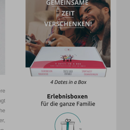
ere
ngt
che
er,