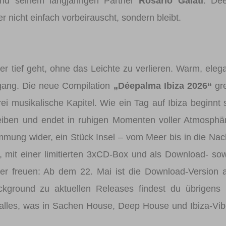
d seinem langjährigen Partner
Rosario Galati
. Dee
r nicht einfach vorbeirauscht, sondern bleibt.
er tief geht, ohne das Leichte zu verlieren. Warm, eleg
ang. Die neue Compilation
„Déepalma Ibiza 2026“
gre
ei musikalische Kapitel. Wie ein Tag auf Ibiza beginnt 
treiben und endet in ruhigen Momenten voller Atmosphä
mmung wider, ein Stück Insel – vom Meer bis in die Nac
, mit einer limitierten 3xCD-Box und als Download- so
her freuen: Ab dem 22. Mai ist die Download-Version 
ckground zu aktuellen Releases findest du übrigens
 alles, was in Sachen House, Deep House und Ibiza-Vi