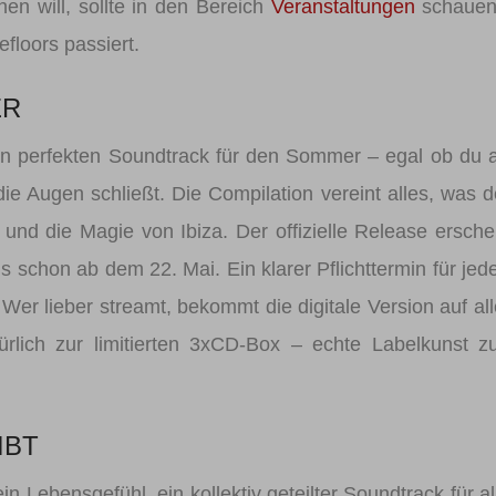
en will, sollte in den Bereich
Veranstaltungen
schauen
floors passiert.
ER
 den perfekten Soundtrack für den Sommer – egal ob du
die Augen schließt. Die Compilation vereint alles, was 
nd die Magie von Ibiza. Der offizielle Release ersche
s schon ab dem 22. Mai. Ein klarer Pflichttermin für jed
Wer lieber streamt, bekommt die digitale Version auf al
rlich zur limitierten 3xCD-Box – echte Labelkunst 
IBT
ein Lebensgefühl, ein kollektiv geteilter Soundtrack für al