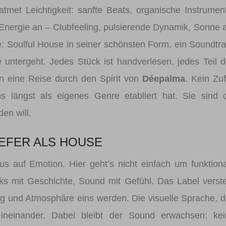
tmet Leichtigkeit: sanfte Beats, organische Instrumen
e Energie an – Clubfeeling, pulsierende Dynamik, Sonne 
e: Soulful House in seiner schönsten Form, ein Soundtr
ntergeht. Jedes Stück ist handverlesen, jedes Teil 
rn eine Reise durch den Spirit von
Déepalma
. Kein Zuf
s längst als eigenes Genre etabliert hat. Sie sind 
en will.
IEFER ALS HOUSE
s auf Emotion. Hier geht’s nicht einfach um funktion
s mit Geschichte, Sound mit Gefühl. Das Label verst
ang und Atmosphäre eins werden. Die visuelle Sprache, 
 ineinander. Dabei bleibt der Sound erwachsen: kei