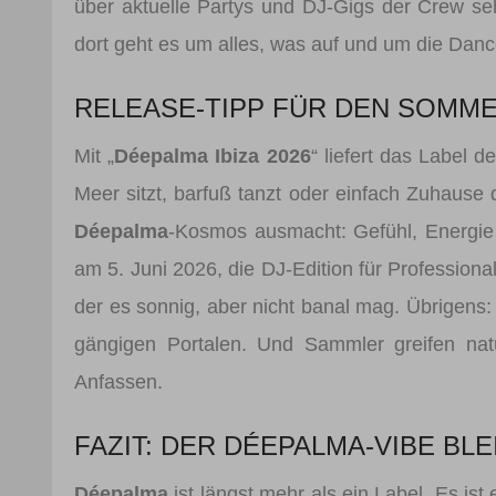
über aktuelle Partys und DJ-Gigs der Crew seh
dort geht es um alles, was auf und um die Dance
RELEASE-TIPP FÜR DEN SOMM
Mit „
Déepalma Ibiza 2026
“ liefert das Label
Meer sitzt, barfuß tanzt oder einfach Zuhause 
Déepalma
-Kosmos ausmacht: Gefühl, Energie u
am 5. Juni 2026, die DJ-Edition für Professional
der es sonnig, aber nicht banal mag. Übrigens: 
gängigen Portalen. Und Sammler greifen natü
Anfassen.
FAZIT: DER DÉEPALMA-VIBE BLE
Déepalma
ist längst mehr als ein Label. Es ist 