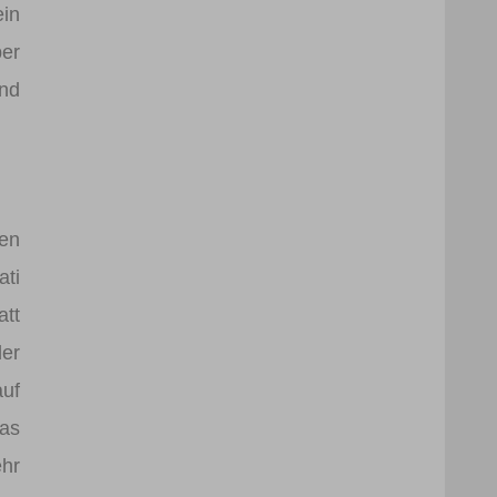
in
ber
und
en
ati
att
der
auf
as
ehr