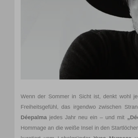
Wenn der Sommer in Sicht ist, denkt wohl j
Freiheitsgefühl, das irgendwo zwischen Stra
Déepalma
jedes Jahr neu ein – und mit
„Dé
Hommage an die weiße Insel in den Startlöcher