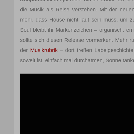
die Musik als Reise verstehen. Mit der neue
mehr, dass House nicht laut sein muss, um 
Soul bleibt ihr Markenzeichen – organisch, em
sollte sich diesen Release vormerken. Mehr r
der
Musikrubrik
– dort treffen Labelgeschicht
soweit ist, einfach mal durchatmen, Sonne tan