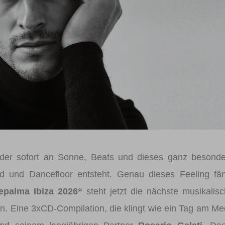
Registrieren
Benutzername vergessen
Passwort vergessen
Anmelden über ein Soziales Netzwerk
Mit Facebook anmelden
Mit Google anmelden
Mit Apple anmelden
eder sofort an Sonne, Beats und dieses ganz besond
nd und Dancefloor entsteht. Genau dieses Feeling fä
epalma Ibiza 2026“
steht jetzt die nächste musikalis
n. Eine 3xCD-Compilation, die klingt wie ein Tag am Me