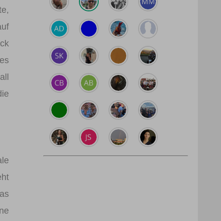
te,
auf
ack
des
all
die
ale
eht
das
ne