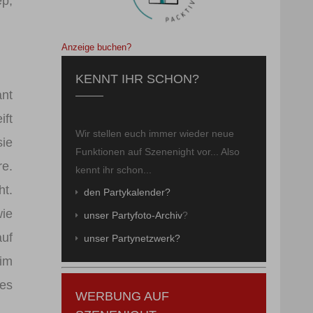
p,
Anzeige buchen?
KENNT IHR SCHON?
ant
ift
Wir stellen euch immer wieder neue
sie
Funktionen auf Szenenight vor... Also
re.
kennt ihr schon...
ht.
den Partykalender?
wie
unser Partyfoto-Archiv
?
auf
unser Partynetzwerk?
 im
bes
WERBUNG AUF