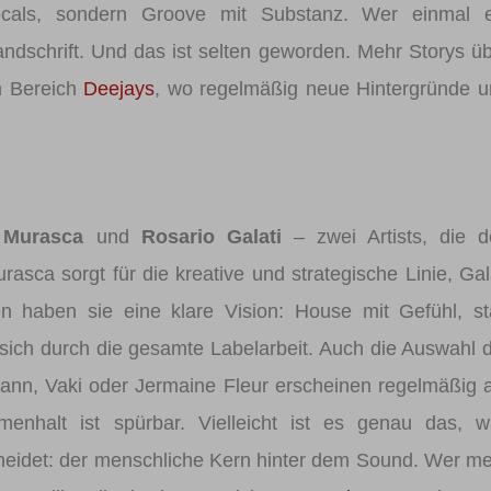
Vocals, sondern Groove mit Substanz. Wer einmal e
andschrift. Und das ist selten geworden. Mehr Storys ü
im Bereich
Deejays
, wo regelmäßig neue Hintergründe 
 Murasca
und
Rosario Galati
– zwei Artists, die d
sca sorgt für die kreative und strategische Linie, Gal
n haben sie eine klare Vision: House mit Gefühl, st
t sich durch die gesamte Labelarbeit. Auch die Auswahl 
lmann, Vaki oder Jermaine Fleur erscheinen regelmäßig 
enhalt ist spürbar. Vielleicht ist es genau das, w
cheidet: der menschliche Kern hinter dem Sound. Wer m