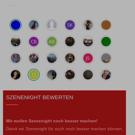
SZENENIGHT BEWERTEN
Wir wollen Szenenight noch besser machen!
Damit wir Szenenight für euch noch besser machen können,