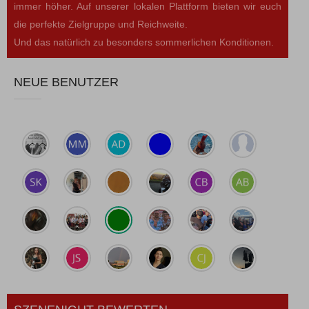
immer höher. Auf unserer lokalen Plattform bieten wir euch
die perfekte Zielgruppe und Reichweite.
Und das natürlich zu besonders sommerlichen Konditionen.
NEUE BENUTZER