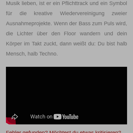
Musik lieben, ist er ein Pflichttrack und ein Symbol
für die kreative Wiedervereinigung zweier
Ausnahmeprojekte. Wenn der Bass zum Puls wird,
die Lichter über den Floor wandern und dein
Körper im Takt zuckt, dann weißt du: Du bist halb
Mensch, halb Techno.
Fehler gefunden? Möchtest du etwas kritisieren?