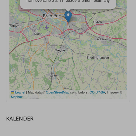
Hannoversche Str. 11, 28309 Bremen, Germany
Leaflet
|
Map data ©
OpenStreetMap
contributors,
CC-BY-SA
, Imagery ©
Mapbox
KALENDER