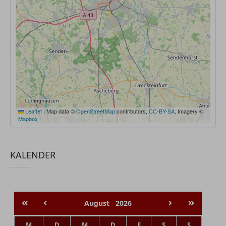
Leaflet
|
Map data ©
OpenStreetMap
contributors,
CC-BY-SA
, Imagery ©
Mapbox
KALENDER
August
2026
M
D
M
D
F
S
S