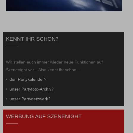
KENNT IHR SCHON?
Wir stellen euch immer wieder neue Funktionen auf
Szenenight vor... Also kennt ihr schon...
den Partykalender?
unser Partyfoto-Archiv
?
unser Partynetzwerk?
WERBUNG AUF SZENENIGHT