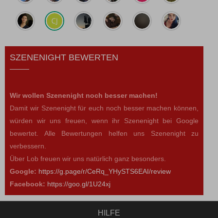
SZENENIGHT BEWERTEN
Wir wollen Szenenight noch besser machen!
Damit wir Szenenight für euch noch besser machen können,
würden wir uns freuen, wenn ihr Szenenight bei Google
bewertet. Alle Bewertungen helfen uns Szenenight zu
verbessern.
Über Lob freuen wir uns natürlich ganz besonders.
Google:
https://g.page/r/CeRq_YHySTS6EAI/review
Facebook:
https://goo.gl/1U24xj
HILFE