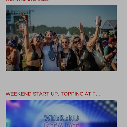
WEEKEND START UP: TOPPING AT F…
G