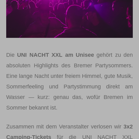
Die
UNI NACHT XXL am Unisee
gehört zu den
absoluten Highlights des Bremer Partysommers.
Eine lange Nacht unter freiem Himmel, gute Musik,
Sommerfeeling und Partystimmung direkt am
Wasser — kurz: genau das, wofür Bremen im
Sommer bekannt ist.
Zusammen mit dem Veranstalter verlosen wir
3x2
Camping-Tickets
für die UNI NACHT XXL