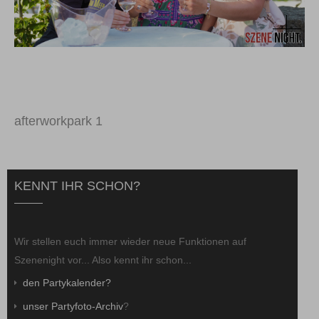
afterworkpark 1
KENNT IHR SCHON?
Wir stellen euch immer wieder neue Funktionen auf
Szenenight vor... Also kennt ihr schon...
den Partykalender?
unser Partyfoto-Archiv
?