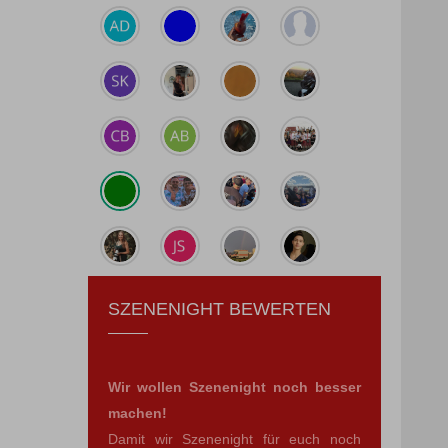
SZENENIGHT BEWERTEN
Wir wollen Szenenight noch besser
machen!
Damit wir Szenenight für euch noch