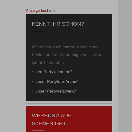
Anzeige buchen?
KENNT IHR SCHON?
Wir stellen euch immer wieder neue
Funktionen auf Szenenight vor... Also
kennt ihr schon...
den Partykalender?
unser Partyfoto-Archiv
?
unser Partynetzwerk?
WERBUNG AUF
SZENENIGHT