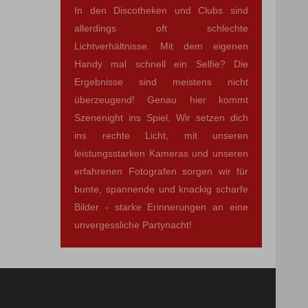
In den Discotheken und Clubs sind
allerdings oft schlechte
Lichtverhältnisse. Mit dem eigenen
Handy mal schnell ein Selfie? Die
Ergebnisse sind meistens nicht
überzeugend! Genau hier kommt
Szenenight ins Spiel. Wir setzen dich
ins rechte Licht, mit unseren
leistungsstarken Kameras und unseren
erfahrenen Fotografen sorgen wir für
bunte, spannende und knackig scharfe
Bilder - starke Erinnerungen an eine
unvergessliche Partynacht!