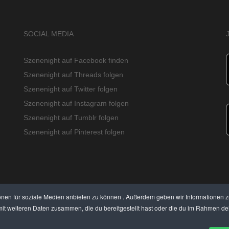
SOCIAL MEDIA
Szenenight auf Facebook finden
Szenenight auf Threads folgen
Szenenight auf Twitter folgen
Szenenight auf Instagram folgen
Szenenight auf Tumblr folgen
Szenenight auf Pinterest folgen
onen für soziale Medien anbieten zu können . Außerdem geben wir Informationen 
it weiteren Daten zusammen, die du bereitgestellt hast oder die du im Rahmen dei
EIGEN PREISE
BEWERTET UNS
KONTAKT
THEMENVORSCHLAG
DEIN LOKAL VOR