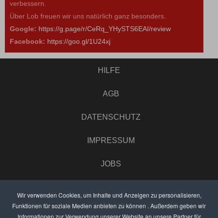
verbessern.
Über Lob freuen wir uns natürlich ganz besonders.
Google:
https://g.page/r/CeRq_YHySTS6EAI/review
Facebook:
https://goo.gl/1U24xj
HILFE
AGB
DATENSCHUTZ
IMPRESSUM
JOBS
UMFRAGE
Wir verwenden Cookies, um Inhalte und Anzeigen zu personalisieren,
Funktionen für soziale Medien anbieten zu können . Außerdem geben wir
ANZEIGEN PREISE
Informationen zur Verwendung unserer Website an unsere Partner für