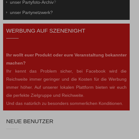
unser Partyfoto-Archiv
?
unser Partynetzwerk?
WERBUNG AUF SZENENIGHT
Ihr wollt euer Produkt oder eure Veranstaltung bekannter
machen?
Ihr kennt das Problem sicher, bei Facebook wird die
Reichweite immer geringer und die Kosten für die Werbung
immer höher. Auf unserer lokalen Plattform bieten wir euch
die perfekte Zielgruppe und Reichweite.
Und das natürlich zu besonders sommerlichen Konditionen.
NEUE BENUTZER