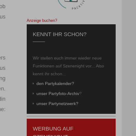
 ob
us
Anzeige buchen?
KENNT IHR SCHON?
ers
Wir stellen euch immer wieder neue
Funktionen auf Szenenight vor... Also
aus
kennt ihr schon...
ng
den Partykalender?
en.
unser Partyfoto-Archiv
?
in
unser Partynetzwerk?
e:
WERBUNG AUF