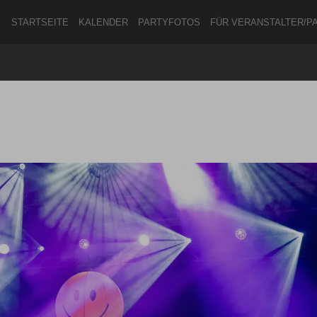
STARTSEITE
KALENDER
PARTYFOTOS
FÜR VERANSTALTER/P
ANMELDEN
ODER
REGISTRIEREN
Angemeldet bleiben
ANMELDEN