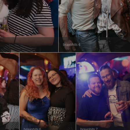
bravohits 4
bravohits 6
bravohits 7