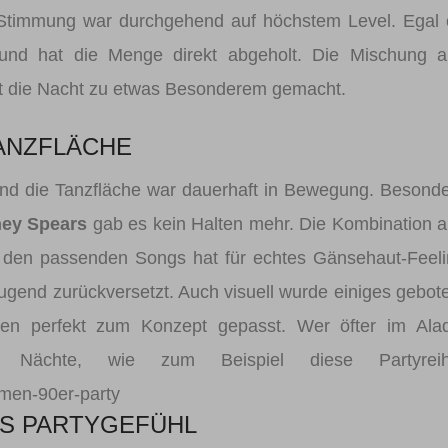
 Stimmung war durchgehend auf höchstem Level. Egal
 und hat die Menge direkt abgeholt. Die Mischung a
t die Nacht zu etwas Besonderem gemacht.
TANZFLÄCHE
t und die Tanzfläche war dauerhaft in Bewegung. Besond
ney Spears
gab es kein Halten mehr. Die Kombination 
den passenden Songs hat für echtes Gänsehaut-Feeli
 Jugend zurückversetzt. Auch visuell wurde einiges gebot
n perfekt zum Konzept gepasst. Wer öfter im Alad
he Nächte, wie zum Beispiel diese Partyreih
emen-90er-party
S PARTYGEFÜHL