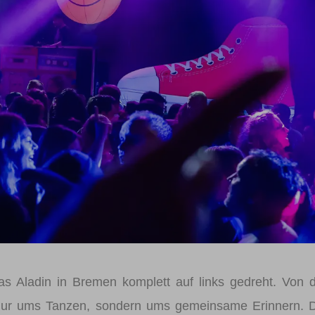
Registrieren
Benutzername vergessen
Passwort vergessen
Anmelden über ein Soziales Netzwerk
Mit Facebook anmelden
Mit Google anmelden
Mit Apple anmelden
 Aladin in Bremen komplett auf links gedreht. Von 
t nur ums Tanzen, sondern ums gemeinsame Erinnern. 