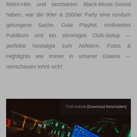
Retro-Hits und tanzbarem Black-Music-Sound
haben, war die 90er & 2000er Party eine rundum
gelungene Sache. Gute Playlist, motiviertes
Publikum und ein stimmiges Club-Setup —
perfekte Nostalgie zum Abfeiern. Fotos &
Highlights wie immer in unserer Galerie —
reinschauen lohnt sich!
7100
Aufrufe
[Download freischalten]