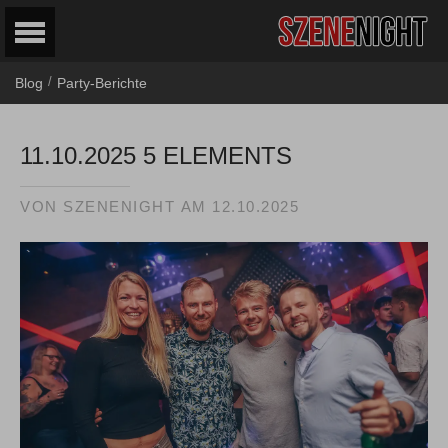
/
Blog
Party-Berichte
11.10.2025 5 ELEMENTS
VON
SZENENIGHT
AM
12.10.2025