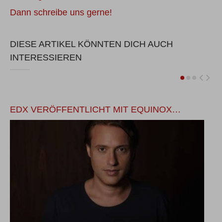
Dann schreibe uns gerne!
DIESE ARTIKEL KÖNNTEN DICH AUCH
INTERESSIEREN
EDX VERÖFFENTLICHT MIT EQUINOX…
A