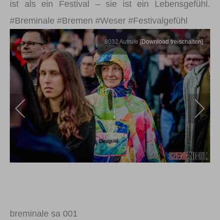
ist als ein Festival – sie ist ein Lebensgefühl.
#Breminale #Bremen #Weser #Festivalgefühl
8032
Aufrufe
[Download freischalten]
breminale sa 001