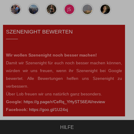
SZENENIGHT BEWERTEN
Wir wollen Szenenight noch besser machen!
Damit wir Szenenight für euch noch besser machen können,
würden wir uns freuen, wenn ihr Szenenight bei Google
bewertet. Alle Bewertungen helfen uns Szenenight zu
verbessern.
Über Lob freuen wir uns natürlich ganz besonders.
Google:
https://g.page/r/CeRq_YHySTS6EAI/review
Facebook:
https://goo.gl/1U24xj
HILFE