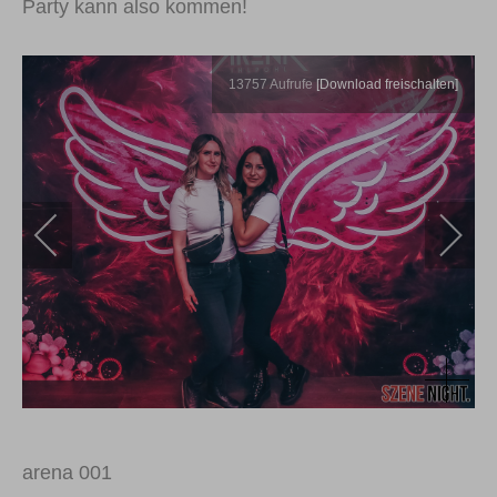
Party kann also kommen!
13757
Aufrufe
[Download freischalten]
arena 001