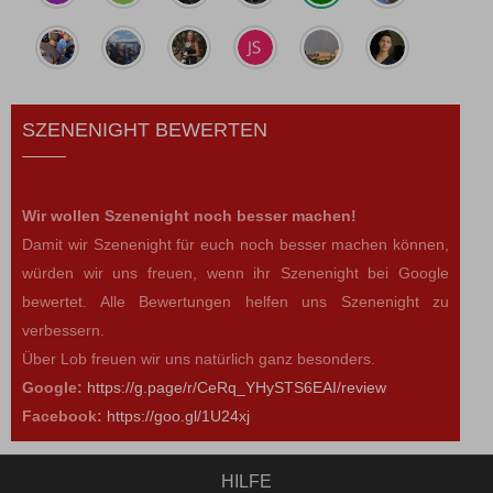
SZENENIGHT BEWERTEN
Wir wollen Szenenight noch besser machen!
Damit wir Szenenight für euch noch besser machen können,
würden wir uns freuen, wenn ihr Szenenight bei Google
bewertet. Alle Bewertungen helfen uns Szenenight zu
verbessern.
Über Lob freuen wir uns natürlich ganz besonders.
Google:
https://g.page/r/CeRq_YHySTS6EAI/review
Facebook:
https://goo.gl/1U24xj
HILFE