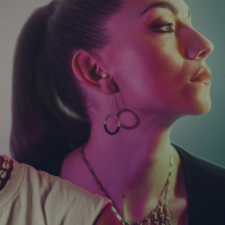
Registrieren
Benutzername vergessen
Passwort vergessen
Anmelden über ein Soziales Netzwerk
Mit Facebook anmelden
Mit Google anmelden
Mit Apple anmelden