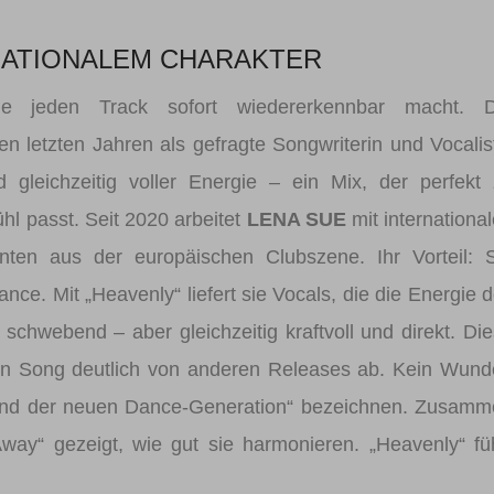
RNATIONALEM CHARAKTER
e jeden Track sofort wiedererkennbar macht. D
en letzten Jahren als gefragte Songwriterin und Vocalis
nd gleichzeitig voller Energie – ein Mix, der perfekt
hl passt. Seit 2020 arbeitet
LENA SUE
mit internationa
ten aus der europäischen Clubszene. Ihr Vorteil: S
e. Mit „Heavenly“ liefert sie Vocals, die die Energie 
 schwebend – aber gleichzeitig kraftvoll und direkt. Di
n Song deutlich von anderen Releases ab. Kein Wund
ound der neuen Dance‑Generation“ bezeichnen. Zusam
way“ gezeigt, wie gut sie harmonieren. „Heavenly“ fü