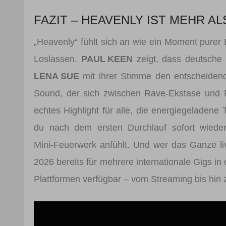
FAZIT – HEAVENLY IST MEHR A
„Heavenly“ fühlt sich an wie ein Moment pure
Loslassen.
PAUL KEEN
zeigt, dass deutsche 
LENA SUE
mit ihrer Stimme den entscheidend
Sound, der sich zwischen Rave‑Ekstase und P
echtes Highlight für alle, die energiegeladene 
du nach dem ersten Durchlauf sofort wieder 
Mini‑Feuerwerk anfühlt. Und wer das Ganze liv
2026 bereits für mehrere internationale Gigs in 
Plattformen verfügbar – vom Streaming bis hin 