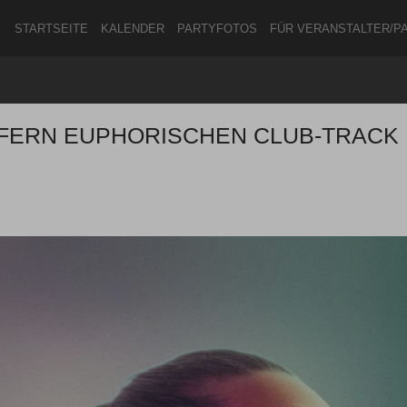
STARTSEITE
KALENDER
PARTYFOTOS
FÜR VERANSTALTER/P
EFERN EUPHORISCHEN CLUB-TRACK
ANMELDEN
ODER
REGISTRIEREN
Angemeldet bleiben
ANMELDEN