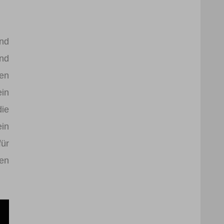
und
end
nen
ein
die
ein
für
gen