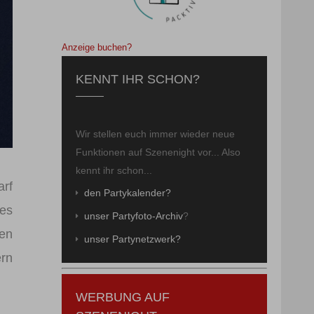
Anzeige buchen?
KENNT IHR SCHON?
Wir stellen euch immer wieder neue
Funktionen auf Szenenight vor... Also
kennt ihr schon...
rf
den Partykalender?
bes
unser Partyfoto-Archiv
?
ben
unser Partynetzwerk?
ern
WERBUNG AUF