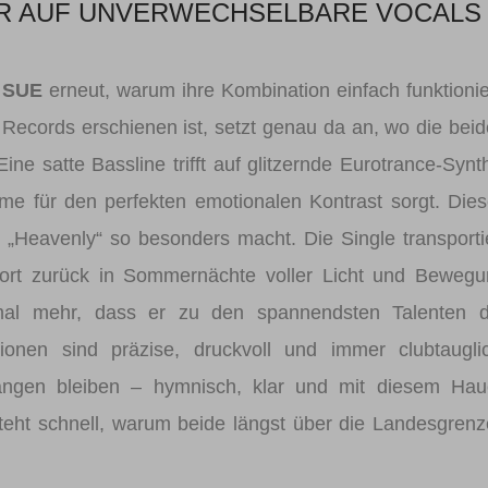
ER AUF UNVERWECHSELBARE VOCALS
 SUE
erneut, warum ihre Kombination einfach funktionie
Records erschienen ist, setzt genau da an, wo die bei
ne satte Bassline trifft auf glitzernde Eurotrance-Synt
me für den perfekten emotionalen Kontrast sorgt. Die
 „Heavenly“ so besonders macht. Die Single transporti
fort zurück in Sommernächte voller Licht und Beweg
al mehr, dass er zu den spannendsten Talenten d
onen sind präzise, druckvoll und immer clubtauglic
hängen bleiben – hymnisch, klar und mit diesem Hau
rsteht schnell, warum beide längst über die Landesgren