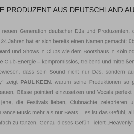
GE PRODUZENT AUS DEUTSCHLAND A
 zur neuen Generation deutscher DJs und Produzenten, 
 24 Jahren hat er sich bereits einen Namen gemacht: ü
ward
und Shows in Clubs wie dem Bootshaus in Köln o
re Club-Energie – kompromisslos, treibend und mitreiße
bewiesen, dass sein Sound nicht nur DJs, sondern a
y“ zeigt
PAUL KEEN
, warum seine Produktionen so 
bauen, Bässe pointiert einzusetzen und Vocals perfekt
 jene, die Festivals lieben, Clubnächte zelebrieren 
Dance Music mehr als nur Beats – es ist das Gefühl, al
ach zu tanzen. Genau dieses Gefühl liefert „Heavenly“