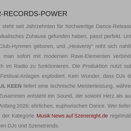
OR‑RECORDS‑POWER
, steht seit Jahrzehnten für hochwertige Dance‑Releas
sikalisches Zuhause gefunden haben, passt perfekt. Un
Club‑Hymnen geboren, und „Heavenly“ reiht sich naht
ie man sofort mit modernen Rave‑Elementen verbinde
h im Radio zu funktionieren. Die Produktion nutzt sub
f Festival‑Anlagen explodiert. Kein Wunder, dass DJs 
UL KEEN
liefert eine technische Meisterleistung, währ
Zusammen entsteht ein Sound, der sowohl Herz als a
Anfang 2026: ehrlichen, euphorischen Dance. Wer tiefer
n der Kategorie
Musik News auf Szenenight.de
regelmäß
uen DJs und Szenetrends.