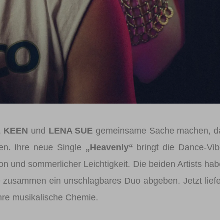
 KEEN
und
LENA SUE
gemeinsame Sache machen, da
hen. Ihre neue Single
„Heavenly“
bringt die Dance-Vi
on und sommerlicher Leichtigkeit. Die beiden Artists ha
e zusammen ein unschlagbares Duo abgeben. Jetzt lief
ihre musikalische Chemie.