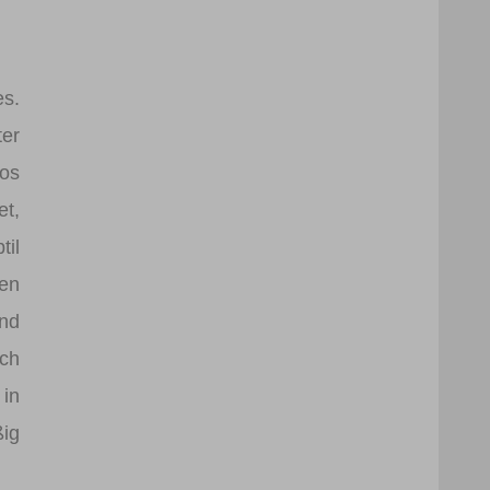
es.
ter
los
t,
til
den
end
uch
 in
ig