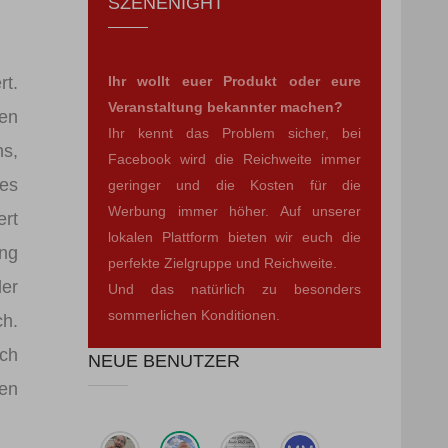
SZENENIGHT
rt.
Ihr wollt euer Produkt oder eure
Veranstaltung bekannter machen?
den
Ihr kennt das Problem sicher, bei
hs,
Facebook wird die Reichweite immer
ses
geringer und die Kosten für die
Werbung immer höher. Auf unserer
ert
lokalen Plattform bieten wir euch die
ung
perfekte Zielgruppe und Reichweite.
er
Und das natürlich zu besonders
sommerlichen Konditionen.
h.
ch
NEUE BENUTZER
zen