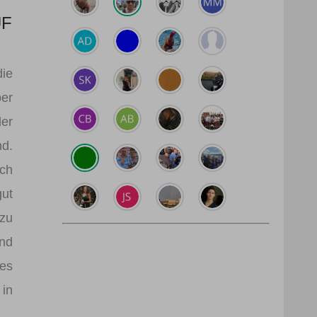
UF
die
ber
der
nd.
uch
gut
 zu
und
les
 in