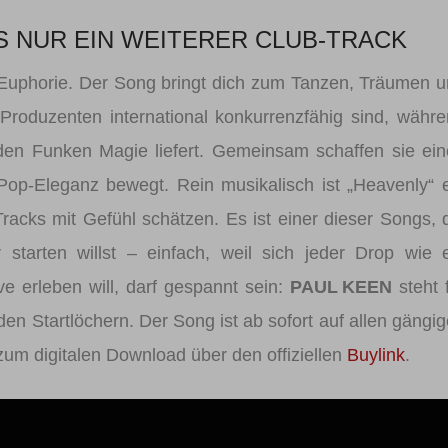
LS NUR EIN WEITERER CLUB‑TRACK
r Euphorie. Der Song bringt dich zum Tanzen, Träumen 
Produzenten international konkurrenzfähig sind, währ
en Funken Magie liefert. Gemeinsam schaffen sie ei
op‑Eleganz bewegt. Rein musikalisch ist „Heavenly“ 
Tracks mit Gefühl schätzen. Es ist einer dieser Songs, 
starten willst – einfach, weil sich jeder Drop wie 
e erleben will, darf gespannt sein:
PAUL KEEN
steht 
den Startlöchern. Der Song ist ab sofort auf allen gängi
zum digitalen Download über den offiziellen
Buylink
.