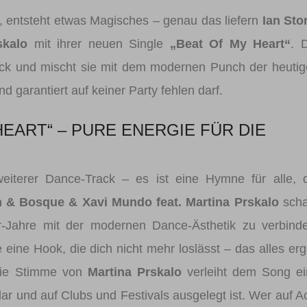
, entsteht etwas Magisches – genau das liefern
Ian Sto
skalo
mit ihrer neuen Single
„Beat Of My Heart“
. 
ück und mischt sie mit dem modernen Punch der heuti
 garantiert auf keiner Party fehlen darf.
EART“ – PURE ENERGIE FÜR DIE
eiterer Dance-Track – es ist eine Hymne für alle, 
m & Bosque & Xavi Mundo feat. Martina Prskalo
scha
-Jahre mit der modernen Dance-Ästhetik zu verbinde
eine Hook, die dich nicht mehr loslässt – das alles erg
 Die Stimme von
Martina Prskalo
verleiht dem Song ei
ar und auf Clubs und Festivals ausgelegt ist. Wer auf A