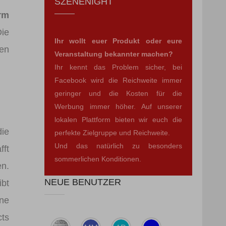
SZENENIGHT
rm
Die
Ihr wollt euer Produkt oder eure
gen
Veranstaltung bekannter machen?
Ihr kennt das Problem sicher, bei
Facebook wird die Reichweite immer
geringer und die Kosten für die
Werbung immer höher. Auf unserer
lokalen Plattform bieten wir euch die
die
perfekte Zielgruppe und Reichweite.
Und das natürlich zu besonders
fft
sommerlichen Konditionen.
n.
NEUE BENUTZER
ibt
ne
cts