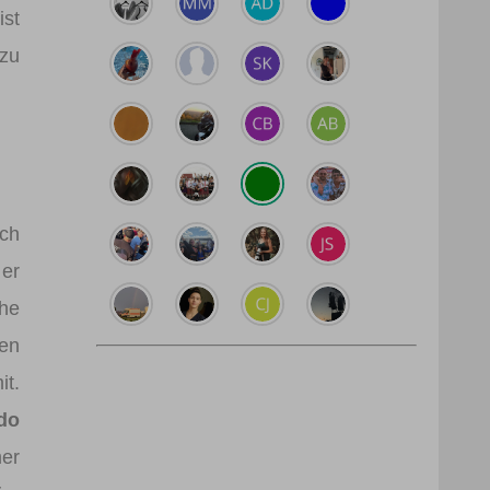
ist
 zu
ach
 er
che
en
it.
do
mer