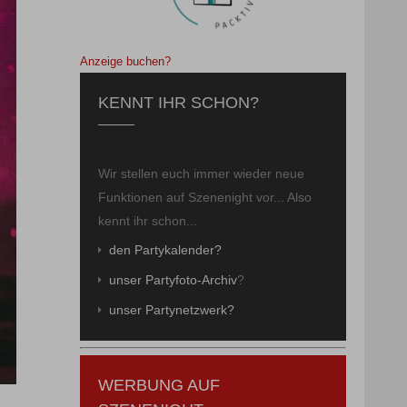
Anzeige buchen?
KENNT IHR SCHON?
Wir stellen euch immer wieder neue
Funktionen auf Szenenight vor... Also
kennt ihr schon...
den Partykalender?
unser Partyfoto-Archiv
?
unser Partynetzwerk?
WERBUNG AUF