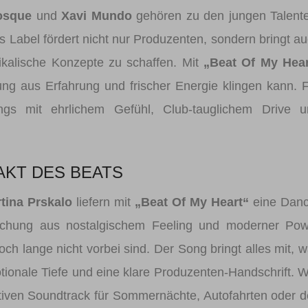
osque
und
Xavi Mundo
gehören zu den jungen Talent
s Label fördert nicht nur Produzenten, sondern bringt a
alische Konzepte zu schaffen. Mit
„Beat Of My Hear
ung aus Erfahrung und frischer Energie klingen kann. 
s mit ehrlichem Gefühl, Club-tauglichem Drive u
TAKT DES BEATS
tina Prskalo
liefern mit
„Beat Of My Heart“
eine Danc
ischung aus nostalgischem Feeling und moderner Pow
noch lange nicht vorbei sind. Der Song bringt alles mit, 
motionale Tiefe und eine klare Produzenten-Handschrift. 
imativen Soundtrack für Sommernächte, Autofahrten oder 