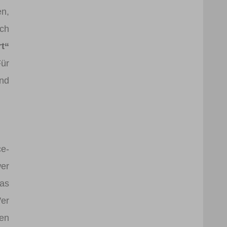
en,
uch
t“
Für
nd
e-
er
was
Wer
den