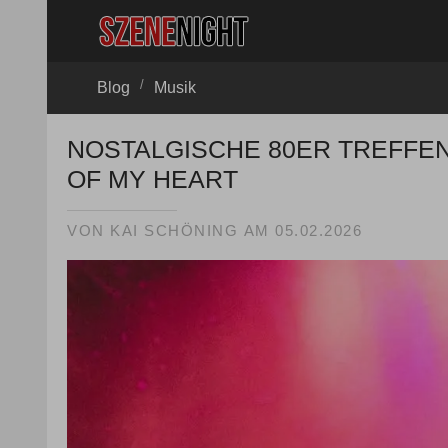
/
Blog
Musik
NOSTALGISCHE 80ER TREFFE
OF MY HEART
VON
KAI SCHÖNING
AM
05.02.2026