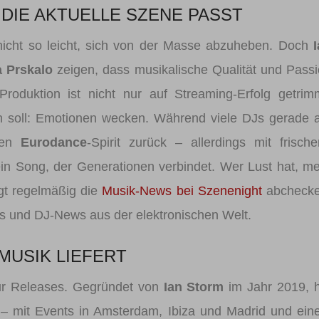
DIE AKTUELLE SZENE PASST
 nicht so leicht, sich von der Masse abzuheben. Doch
 Prskalo
zeigen, dass musikalische Qualität und Pass
oduktion ist nicht nur auf Streaming-Erfolg getrim
tun soll: Emotionen wecken. Während viele DJs gerade 
 den
Eurodance
-Spirit zurück – allerdings mit frisch
n Song, der Generationen verbindet. Wer Lust hat, m
gt regelmäßig die
Musik-News bei Szenenight
abchecke
ps und DJ-News aus der elektronischen Welt.
 MUSIK LIEFERT
nur Releases. Gegründet von
Ian Storm
im Jahr 2019, 
– mit Events in Amsterdam, Ibiza und Madrid und ei