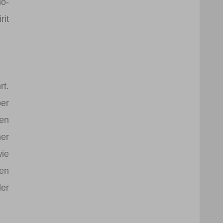
io-
rit
rt.
ber
en
ner
wie
hen
der