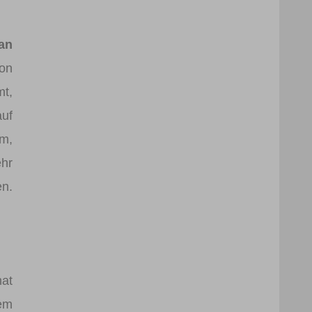
Ian
ion
mt,
auf
em,
ehr
n.
hat
nem