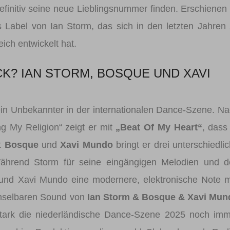
efinitiv seine neue Lieblingsnummer finden. Erschienen 
s Label von Ian Storm, das sich in den letzten Jahren
ch entwickelt hat.
K? IAN STORM, BOSQUE UND XAVI
ein Unbekannter in der internationalen Dance-Szene. N
g My Religion“ zeigt er mit
„Beat Of My Heart“
, dass
t
Bosque
und
Xavi Mundo
bringt er drei unterschiedli
Während Storm für seine eingängigen Melodien und d
und Xavi Mundo eine modernere, elektronische Note m
chselbaren Sound von
Ian Storm & Bosque & Xavi Mun
 stark die niederländische Dance-Szene 2025 noch im