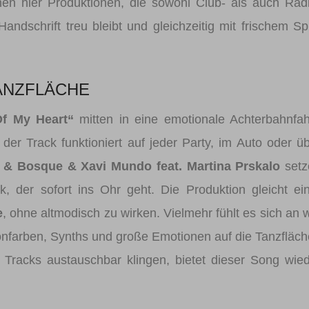
ehen hier Produktionen, die sowohl Club- als auch Rad
andschrift treu bleibt und gleichzeitig mit frischem Spi
TANZFLÄCHE
Of My Heart“
mitten in eine emotionale Achterbahnfah
der Track funktioniert auf jeder Party, im Auto oder ü
 & Bosque & Xavi Mundo feat. Martina Prskalo
setz
, der sofort ins Ohr geht. Die Produktion gleicht ei
e
, ohne altmodisch zu wirken. Vielmehr fühlt es sich an 
eonfarben, Synths und große Emotionen auf die Tanzfläc
le Tracks austauschbar klingen, bietet dieser Song wie