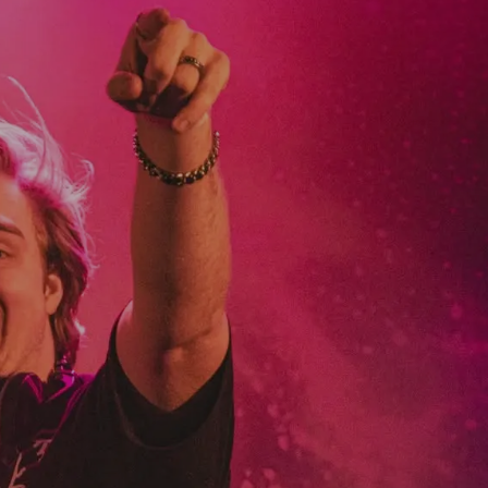
Registrieren
Benutzername vergessen
Passwort vergessen
Anmelden über ein Soziales Netzwerk
Mit Facebook anmelden
Mit Google anmelden
Mit Apple anmelden