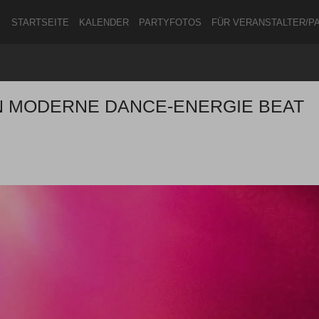
STARTSEITE
KALENDER
PARTYFOTOS
FÜR VERANSTALTER/P
N MODERNE DANCE-ENERGIE BEAT
ANMELDEN
ODER
REGISTRIEREN
Angemeldet bleiben
ANMELDEN