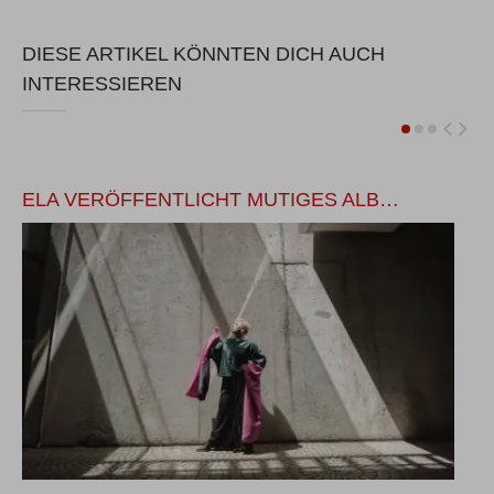
DIESE ARTIKEL KÖNNTEN DICH AUCH
INTERESSIEREN
ELA VERÖFFENTLICHT MUTIGES ALB…
W