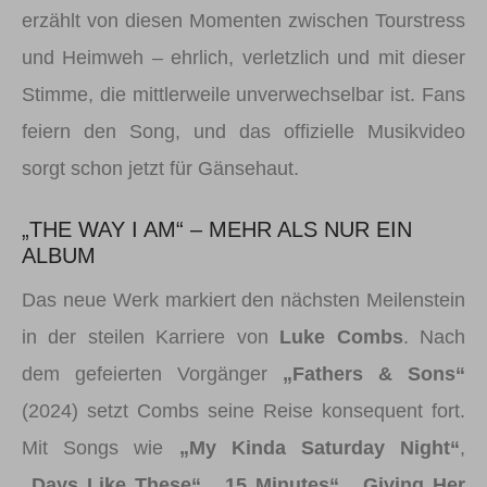
erzählt von diesen Momenten zwischen Tourstress
und Heimweh – ehrlich, verletzlich und mit dieser
Stimme, die mittlerweile unverwechselbar ist. Fans
feiern den Song, und das offizielle Musikvideo
sorgt schon jetzt für Gänsehaut.
„THE WAY I AM“ – MEHR ALS NUR EIN
ALBUM
Das neue Werk markiert den nächsten Meilenstein
in der steilen Karriere von
Luke Combs
. Nach
dem gefeierten Vorgänger
„Fathers & Sons“
(2024) setzt Combs seine Reise konsequent fort.
Mit Songs wie
„My Kinda Saturday Night“
,
„Days Like These“
,
„15 Minutes“
,
„Giving Her