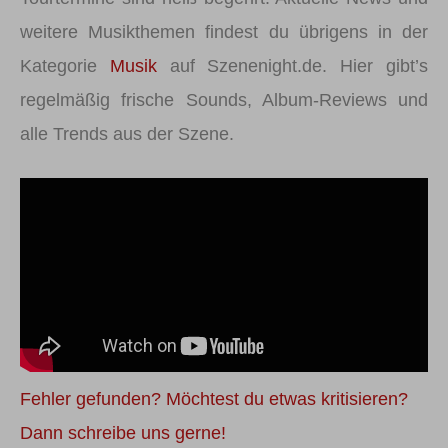
weitere Musikthemen findest du übrigens in der
Kategorie
Musik
auf Szenenight.de. Hier gibt’s
regelmäßig frische Sounds, Album-Reviews und
alle Trends aus der Szene.
Fehler gefunden? Möchtest du etwas kritisieren?
Dann schreibe uns gerne!