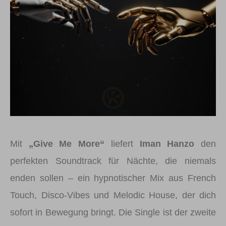
Mit
„Give Me More“
liefert
Iman Hanzo
den
perfekten Soundtrack für Nächte, die niemals
enden sollen – ein hypnotischer Mix aus French
Touch, Disco-Vibes und Melodic House, der dich
sofort in Bewegung bringt. Die Single ist der zweite