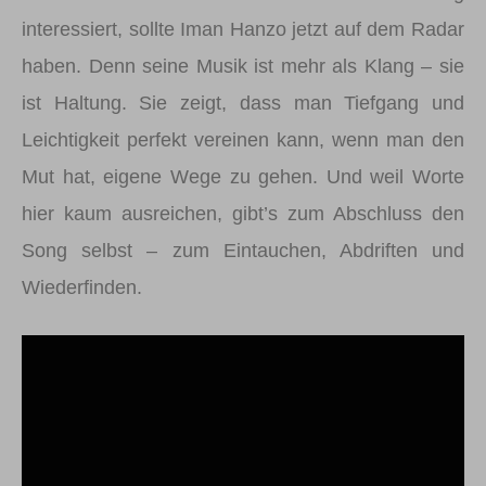
interessiert, sollte Iman Hanzo jetzt auf dem Radar
haben. Denn seine Musik ist mehr als Klang – sie
ist Haltung. Sie zeigt, dass man Tiefgang und
Leichtigkeit perfekt vereinen kann, wenn man den
Mut hat, eigene Wege zu gehen. Und weil Worte
hier kaum ausreichen, gibt’s zum Abschluss den
Song selbst – zum Eintauchen, Abdriften und
Wiederfinden.