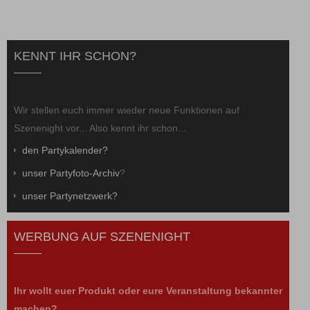
KENNT IHR SCHON?
Wir stellen euch immer wieder neue Funktionen auf
Szenenight vor... Also kennt ihr schon...
den Partykalender?
unser Partyfoto-Archiv
?
unser Partynetzwerk?
WERBUNG AUF SZENENIGHT
Ihr wollt euer Produkt oder eure Veranstaltung bekannter
machen?