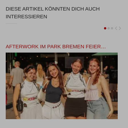
DIESE ARTIKEL KÖNNTEN DICH AUCH
INTERESSIEREN
AFTERWORK IM PARK BREMEN FEIER…
B