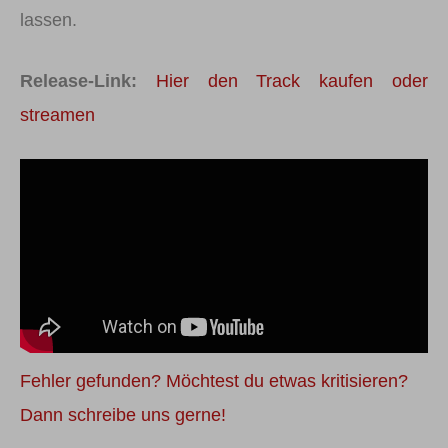
lassen.
Release-Link:
Hier den Track kaufen oder
streamen
Fehler gefunden? Möchtest du etwas kritisieren?
Dann schreibe uns gerne!