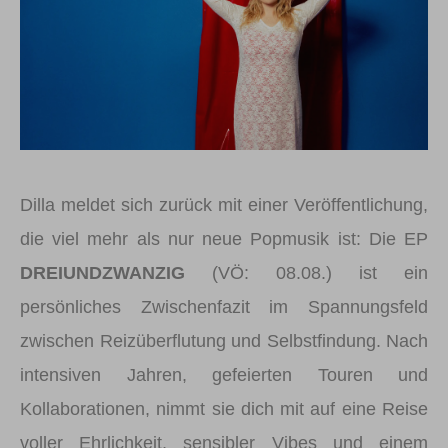
Dilla meldet sich zurück mit einer Veröffentlichung,
die viel mehr als nur neue Popmusik ist: Die EP
DREIUNDZWANZIG
(VÖ: 08.08.) ist ein
persönliches Zwischenfazit im Spannungsfeld
zwischen Reizüberflutung und Selbstfindung. Nach
intensiven Jahren, gefeierten Touren und
Kollaborationen, nimmt sie dich mit auf eine Reise
voller Ehrlichkeit, sensibler Vibes und einem