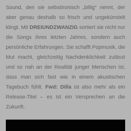
Sound, den sie selbstironisch „billig“ nennt, der
aber genau deshalb so frisch und ungekünstelt
klingt. Mit
DREIUNDZWANZIG
sortiert sie nicht nur
die Songs ihres letzten Jahres, sondern auch
persönliche Erfahrungen. Sie schafft Popmusik, die
Mut macht, gleichzeitig Nachdenklichkeit zulässt
und so nah an der Realität junger Menschen ist,
dass man sich fast wie in einem akustischen
Tagebuch fühlt.
Fwd: Dilla
ist also mehr als ein
Release-Titel – es ist ein Versprechen an die
Zukunft.