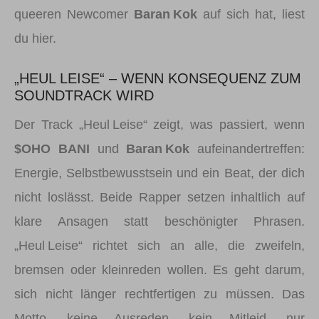
queeren Newcomer
Baran Kok
auf sich hat, liest
du hier.
„HEUL LEISE“ – WENN KONSEQUENZ ZUM
SOUNDTRACK WIRD
Der Track „Heul Leise“ zeigt, was passiert, wenn
$OHO BANI
und
Baran Kok
aufeinandertreffen:
Energie, Selbstbewusstsein und ein Beat, der dich
nicht loslässt. Beide Rapper setzen inhaltlich auf
klare Ansagen statt beschönigter Phrasen.
„Heul Leise“ richtet sich an alle, die zweifeln,
bremsen oder kleinreden wollen. Es geht darum,
sich nicht länger rechtfertigen zu müssen. Das
Motto „keine Ausreden, kein Mitleid, nur