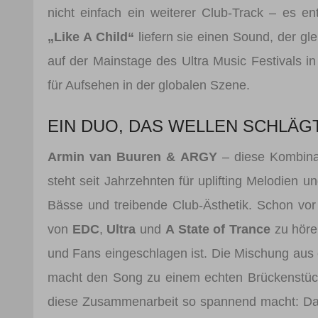
nicht einfach ein weiterer Club-Track – es e
„Like A Child“
liefern sie einen Sound, der gl
auf der Mainstage des Ultra Music Festivals in M
für Aufsehen in der globalen Szene.
EIN DUO, DAS WELLEN SCHLÄG
Armin van Buuren & ARGY
– diese Kombinat
steht seit Jahrzehnten für uplifting Melodien
Bässe und treibende Club-Ästhetik. Schon v
von
EDC
,
Ultra
und
A State of Trance
zu hören
und Fans eingeschlagen ist. Die Mischung au
macht den Song zu einem echten Brückenstück
diese Zusammenarbeit so spannend macht: Das