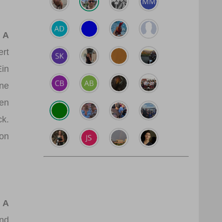
 A
ert
Ein
ine
den
ck.
von
 A
und