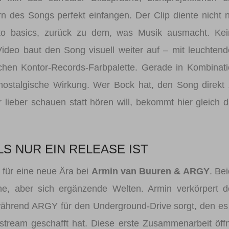
 des Songs perfekt einfangen. Der Clip diente nicht 
k to basics, zurück zu dem, was Musik ausmacht. Ke
deo baut den Song visuell weiter auf – mit leuchten
ischen Kontor-Records-Farbpalette. Gerade in Kombinat
 nostalgische Wirkung. Wer Bock hat, den Song direkt
 lieber schauen statt hören will, bekommt hier gleich 
S NUR EIN RELEASE IST
 für eine neue Ära bei
Armin van Buuren & ARGY
. Be
iche, aber sich ergänzende Welten. Armin verkörpert 
ährend ARGY für den Underground-Drive sorgt, den es
nstream geschafft hat. Diese erste Zusammenarbeit öff