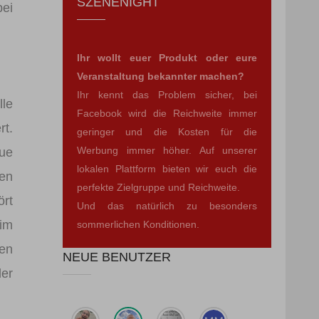
SZENENIGHT
bei
Ihr wollt euer Produkt oder eure
Veranstaltung bekannter machen?
Ihr kennt das Problem sicher, bei
lle
Facebook wird die Reichweite immer
rt.
geringer und die Kosten für die
Werbung immer höher. Auf unserer
eue
lokalen Plattform bieten wir euch die
gen
perfekte Zielgruppe und Reichweite.
ört
Und das natürlich zu besonders
 im
sommerlichen Konditionen.
ken
NEUE BENUTZER
der