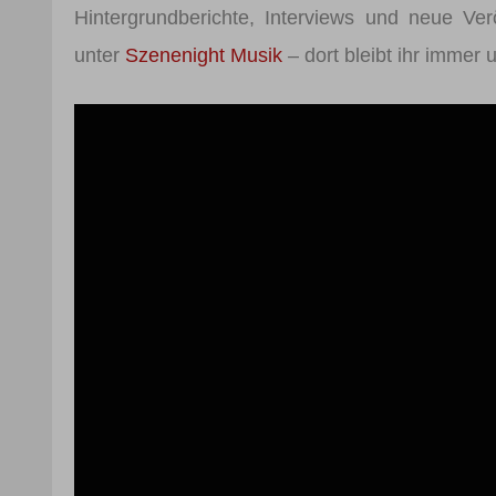
Hintergrundberichte, Interviews und neue Ver
unter
Szenenight Musik
– dort bleibt ihr immer 