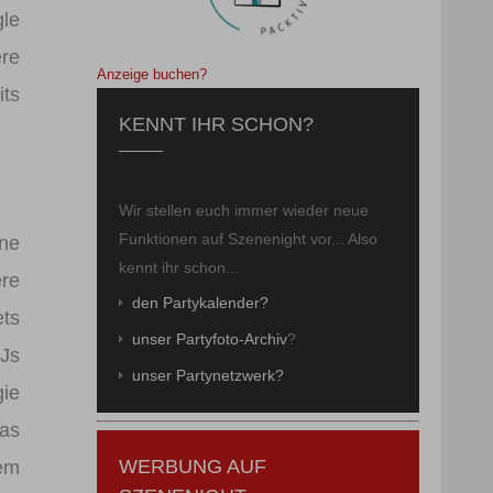
gle
ere
Anzeige buchen?
its
KENNT IHR SCHON?
Wir stellen euch immer wieder neue
Funktionen auf Szenenight vor... Also
ine
kennt ihr schon...
ere
den Partykalender?
ets
unser Partyfoto-Archiv
?
DJs
unser Partynetzwerk?
gie
was
WERBUNG AUF
nem