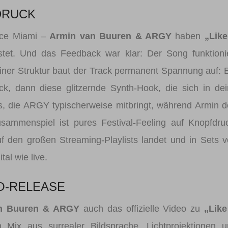
DRUCK
nce Miami –
Armin van Buuren & ARGY
haben
„Like
tet. Und das Feedback war klar: Der Song funktioni
einer Struktur baut der Track permanent Spannung auf: 
ick, dann diese glitzernde Synth-Hook, die sich in de
, die ARGY typischerweise mitbringt, während Armin 
sammenspiel ist pures Festival-Feeling auf Knopfdru
uf den großen Streaming-Playlists landet und in Sets 
tal wie live.
O-RELEASE
n Buuren & ARGY
auch das offizielle Video zu
„Like
n Mix aus surrealer Bildsprache, Lichtprojektionen 