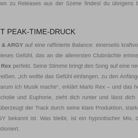
News zu Releases aus der Szene findest du übrigens 
T PEAK-TIME-DRUCK
n & ARGY
auf eine raffinierte Balance: einerseits kraftvo
eses Gefühl, das an die allerersten Clubnächte erinne
 Rex
perfekt. Seine Stimme bringt den Song auf eine n
eißen. „Ich wollte das Gefühl einfangen, zu den Anfän
arum ich Musik mache“, erklärt Marlo Rex – und das h
olie und Euphorie, zieht dich runter und lässt dich
erzeugt der Track durch seine klare Produktion, star
Y bekannt ist. Was bleibt, ist ein hypnotischer Mix, 
ioniert.