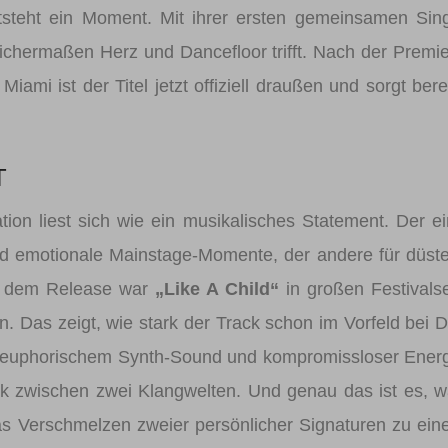
ntsteht ein Moment. Mit ihrer ersten gemeinsamen Sin
eichermaßen Herz und Dancefloor trifft. Nach der Premi
iami ist der Titel jetzt offiziell draußen und sorgt bere
T
ion liest sich wie ein musikalisches Statement. Der e
 und emotionale Mainstage-Momente, der andere für düst
or dem Release war
„Like A Child“
in großen Festivals
. Das zeigt, wie stark der Track schon im Vorfeld bei 
s euphorischem Synth-Sound und kompromissloser Ener
 zwischen zwei Klangwelten. Und genau das ist es, 
 Verschmelzen zweier persönlicher Signaturen zu ei