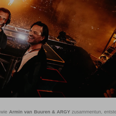
Registrieren
Benutzername vergessen
Passwort vergessen
Anmelden über ein Soziales Netzwerk
Mit Facebook anmelden
Mit Google anmelden
Mit Apple anmelden
 wie
Armin van Buuren & ARGY
zusammentun, entste