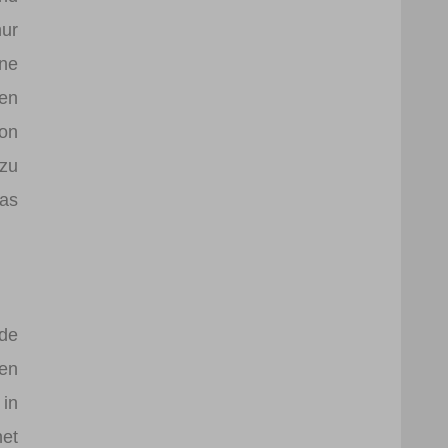
nur
ine
den
ion
 zu
das
ide
den
 in
net