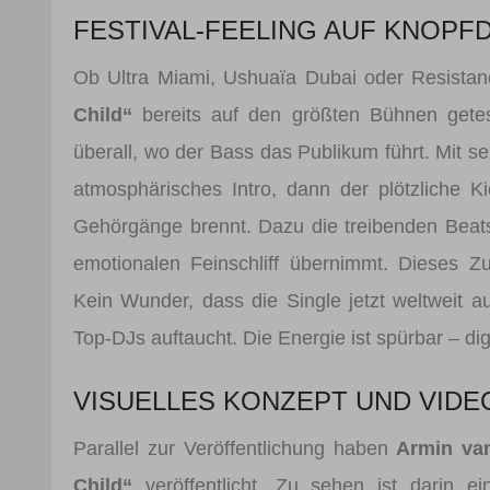
FESTIVAL-FEELING AUF KNOPF
Ob Ultra Miami, Ushuaïa Dubai oder Resista
Child“
bereits auf den größten Bühnen getes
überall, wo der Bass das Publikum führt. Mit s
atmosphärisches Intro, dann der plötzliche K
Gehörgänge brennt. Dazu die treibenden Beats
emotionalen Feinschliff übernimmt. Dieses Zu
Kein Wunder, dass die Single jetzt weltweit a
Top-DJs auftaucht. Die Energie ist spürbar – digi
VISUELLES KONZEPT UND VIDE
Parallel zur Veröffentlichung haben
Armin va
Child“
veröffentlicht. Zu sehen ist darin ei