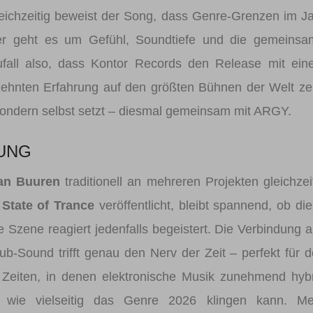
leichzeitig beweist der Song, dass Genre-Grenzen im J
ier geht es um Gefühl, Soundtiefe und die gemeinsa
Zufall also, dass Kontor Records den Release mit ei
rzehnten Erfahrung auf den größten Bühnen der Welt ze
 sondern selbst setzt – diesmal gemeinsam mit ARGY.
UNG
an Buuren
traditionell an mehreren Projekten gleichzei
 State of Trance
veröffentlicht, bleibt spannend, ob di
 Szene reagiert jedenfalls begeistert. Die Verbindung 
ub-Sound trifft genau den Nerv der Zeit – perfekt für 
 Zeiten, in denen elektronische Musik zunehmend hyb
 wie vielseitig das Genre 2026 klingen kann. Me