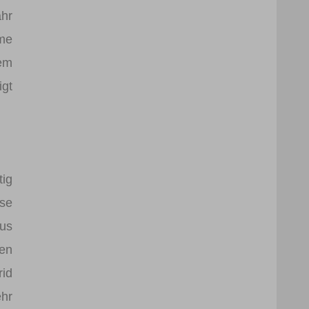
ahr
me
nem
igt
tig
ese
aus
den
rid
hr