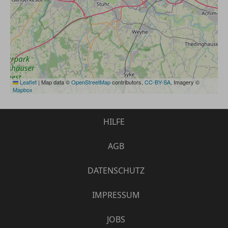
Leaflet
|
Map data ©
OpenStreetMap
contributors,
CC-BY-SA
, Imagery ©
Mapbox
HILFE
AGB
DATENSCHUTZ
IMPRESSUM
JOBS